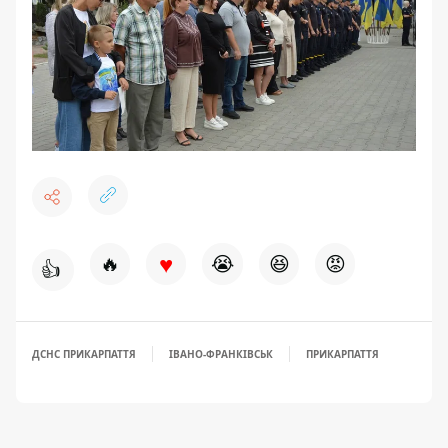
♥
🔥
😭
😆
😡
👍
ДСНС ПРИКАРПАТТЯ
ІВАНО-ФРАНКІВСЬК
ПРИКАРПАТТЯ