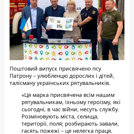
Поштовий випуск присвячено псу
Патрону – улюбленцю дорослих і дітей,
талісману українських рятувальників.
«Ця марка присвячена всім нашим
рятувальникам, їхньому героїзму, які
сьогодні, в час війни, несуть службу.
Розміновують міста, селища,
території, поля; розбирають завали,
гасять пожежі – це нелегка праця.