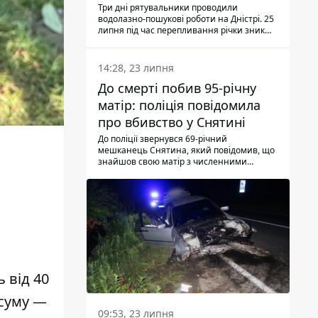
Три дні рятувальники проводили
водолазно-пошукові роботи на Дністрі. 25
липня під час перепливання річки зник
чоловік 2002 року народження. У
понеділок, 27 липня, надзвичайники
виявили тіло.
14:28, 23 липня
До смерті побив 95-річну
матір: поліція повідомила
про вбивство у Снятині
До поліції звернувся 69-річний
мешканець Снятина, який повідомив, що
знайшов свою матір з численними
тілесними ушкодженнями. Та, як
з'ясували правоохоронці, ці травми жінці
наніс її син.
 від 40
 суму —
09:53, 23 липня