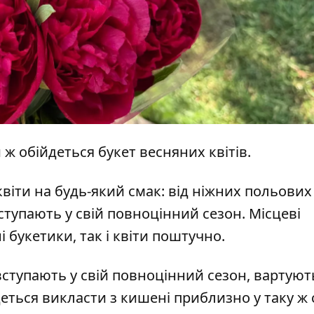
и ж обійдеться букет весняних квітів.
квіти на будь-який смак: від ніжних польових
ступають у свій повноцінний сезон. Місцеві
 букетики, так і квіти поштучно.
 вступають у свій повноцінний сезон, вартують
деться викласти з кишені приблизно у таку ж