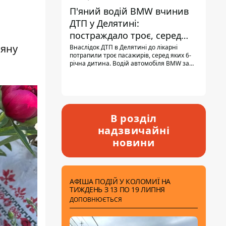
П'яний водій BMW вчинив
ДТП у Делятині:
постраждало троє, серед
них - дитина
няну
Внаслідок ДТП в Делятині до лікарні
потрапили троє пасажирів, серед яких 6-
річна дитина. Водій автомобіля BMW за
кермом був п'яним, кількість алкоголю в
крові майже у 13,5 раза перевищувала
допустиму норму.
В розділ
надзвичайні
новини
АФІША ПОДІЙ У КОЛОМИЇ НА
ТИЖДЕНЬ З 13 ПО 19 ЛИПНЯ
ДОПОВНЮЄТЬСЯ