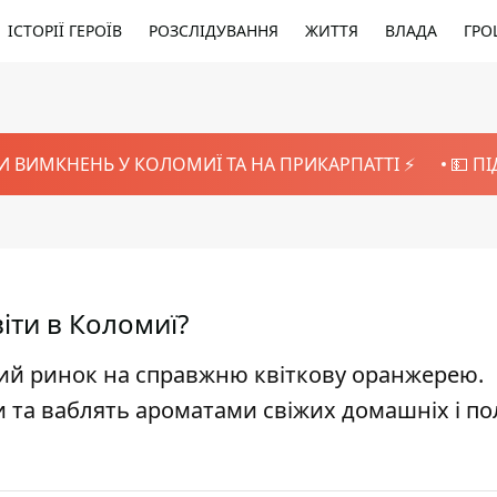
ІСТОРІЇ ГЕРОЇВ
РОЗСЛІДУВАННЯ
ЖИТТЯ
ВЛАДА
ГРО
И ВИМКНЕНЬ У КОЛОМИЇ ТА НА ПРИКАРПАТТІ ⚡️
💵 П
віти в Коломиї?
ий ринок на справжню квіткову оранжерею.
 та ваблять ароматами свіжих домашніх і п