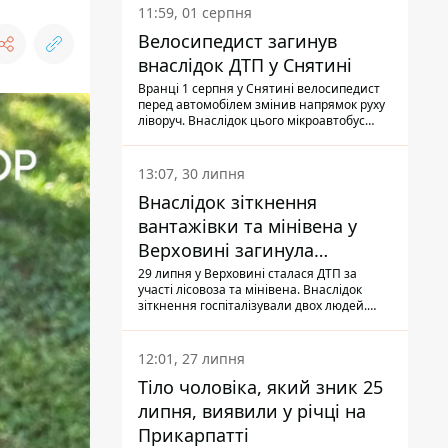
11:59, 01 серпня
Велосипедист загинув
внаслідок ДТП у Снятині
Вранці 1 серпня у Снятині велосипедист
перед автомобілем змінив напрямок руху
ліворуч. Внаслідок цього мікроавтобус
здійснив наїзд на керманича
двоколісного.
13:07, 30 липня
Внаслідок зіткнення
вантажівки та мінівена у
Верховині загинула
пасажирка, водійка - у
29 липня у Верховині сталася ДТП за
участі лісовоза та мінівена. Внаслідок
лікарні
зіткнення госпіталізували двох людей.
Попри зусилля медиків, 79-річна
пасажирка легковика померла у лікарні.
Також травми отримала водійка
12:01, 27 липня
автомобіля.
Тіло чоловіка, який зник 25
липня, виявили у річці на
Прикарпатті