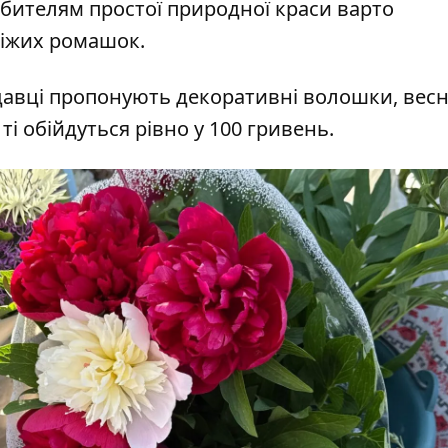
Любителям простої природної краси варто
віжих ромашок.
одавці пропонують декоративні волошки, вес
і ті обійдуться рівно у 100 гривень.