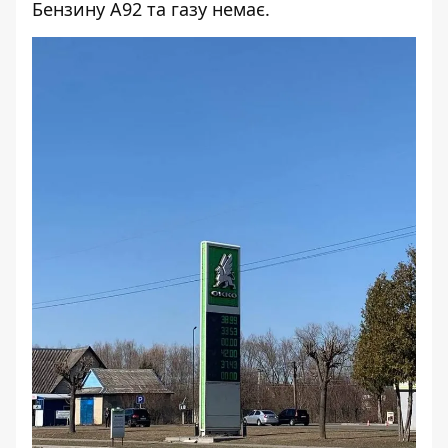
Бензину А92 та газу немає.