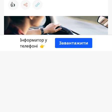
👍
Інформатор у
Завантажити
телефоні
👉
З 1 квітня інспектори з паркування
відновлюють повноцінну роботу. Вони
штрафуватимуть за порушення правил
дорожнього руху, які стосуються
зупинки та стоянки автомобілів.