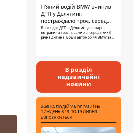
П'яний водій BMW вчинив
ДТП у Делятині:
постраждало троє, серед
них - дитина
Внаслідок ДТП в Делятині до лікарні
потрапили троє пасажирів, серед яких 6-
річна дитина. Водій автомобіля BMW за
кермом був п'яним, кількість алкоголю в
крові майже у 13,5 раза перевищувала
допустиму норму.
В розділ
надзвичайні
новини
АФІША ПОДІЙ У КОЛОМИЇ НА
ТИЖДЕНЬ З 13 ПО 19 ЛИПНЯ
ДОПОВНЮЄТЬСЯ