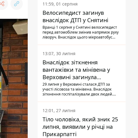
11:59, 01 серпня
Велосипедист загинув
внаслідок ДТП у Снятині
Вранці 1 серпня у Снятині велосипедист
перед автомобілем змінив напрямок руху
ліворуч. Внаслідок цього мікроавтобус
здійснив наїзд на керманича
двоколісного.
13:07, 30 липня
Внаслідок зіткнення
вантажівки та мінівена у
Верховині загинула
пасажирка, водійка - у
29 липня у Верховині сталася ДТП за
участі лісовоза та мінівена. Внаслідок
лікарні
зіткнення госпіталізували двох людей.
Попри зусилля медиків, 79-річна
пасажирка легковика померла у лікарні.
Також травми отримала водійка
12:01, 27 липня
автомобіля.
Тіло чоловіка, який зник 25
липня, виявили у річці на
Прикарпатті