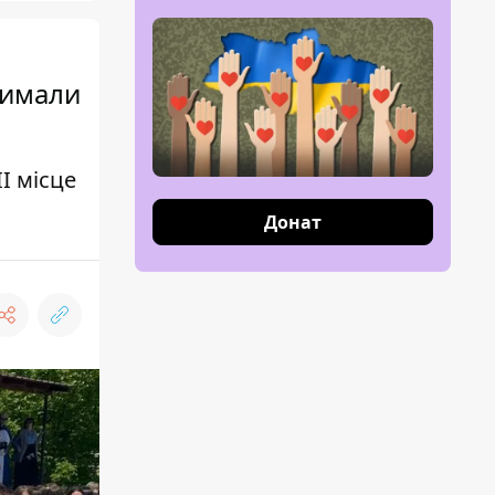
римали
І місце
Донат