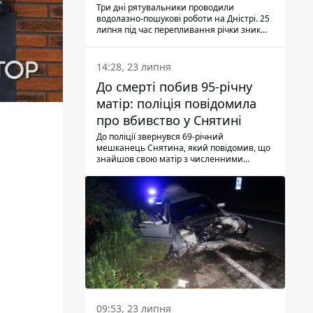
Три дні рятувальники проводили
водолазно-пошукові роботи на Дністрі. 25
липня під час перепливання річки зник
чоловік 2002 року народження. У
понеділок, 27 липня, надзвичайники
виявили тіло.
14:28, 23 липня
До смерті побив 95-річну
матір: поліція повідомила
про вбивство у Снятині
До поліції звернувся 69-річний
мешканець Снятина, який повідомив, що
знайшов свою матір з численними
тілесними ушкодженнями. Та, як
з'ясували правоохоронці, ці травми жінці
наніс її син.
09:53, 23 липня