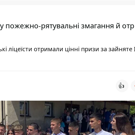
 у пожежно-рятувальні змагання й от
і ліцеїсти отримали цінні призи за зайняте І
👍