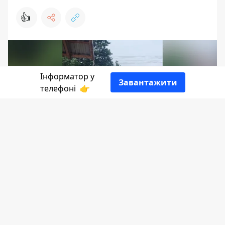
👍
Інформатор у
Завантажити
телефоні
👉
У селі Сопів долати наслідки негоди і
паводку допомагають рятувальники.
Річка Сопівка вийшла з берегів. Деякі
оселі підтопило, пересуватися рядом
вулиць складно.