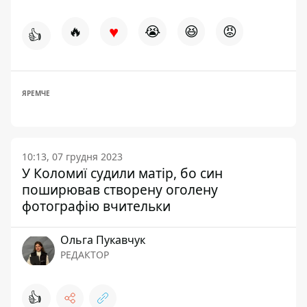
♥
🔥
😭
😆
😡
👍
ЯРЕМЧЕ
10:13, 07 грудня 2023
У Коломиї судили матір, бо син
поширював створену оголену
фотографію вчительки
Ольга Пукавчук
РЕДАКТОР
👍