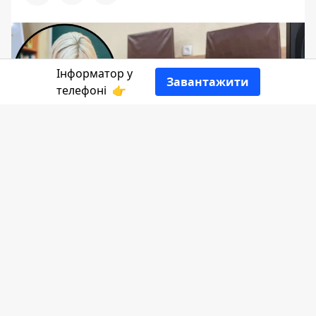
Інформатор у
Завантажити
телефоні
👉
Малолітній, ймовірно за допомогою
фоторедактора, створив фотографію
вчительки в оголеному вигляді,
показував його учням та поширював в
соцмережах. Коломийський суд
вважає, що матір хлопчика ухилилася
від виконання батьківських обов'язків