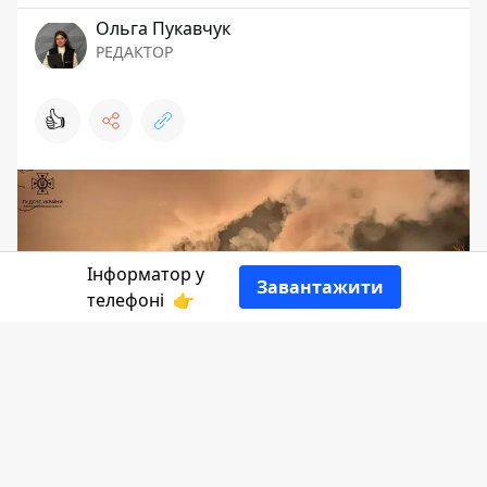
Ольга Пукавчук
РЕДАКТОР
👍
Інформатор у
Завантажити
телефоні
👉
Після опівночі 5 грудня зайнявся
столярний цех в селі Рожнів Косівського