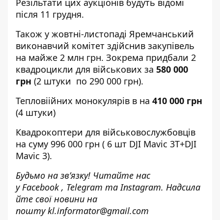
Резільтати цих аукціонів будуть відомі
після 11 грудня.
Також у жовтні-листопаді Яремчанський
виконавчий комітет здійснив закупівель
на майже 2 млн грн. Зокрема придбали 2
квадроцикли для військових за
580 000
грн
(2 штуки по 290 000 грн).
Тепловіійних монокулярів в на
410 000 грн
(4 штуки)
Квадрокоптери для військовослужбовців
на суму 996 000 грн ( 6 шт DJI Mavic 3Т+DJI
Mavic 3).
Будьмо на зв’язку! Читайте нас
у
Facebook
,
Telegram
та
Instagram.
Надсила
йте свої новини н
а
пошту
kl.informator@gmail.com