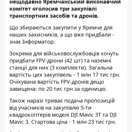
нещодавно
Яремчанський виконавчий
комітет оголосив три закупівлі
транспортних засобів та дронів.
Що збираються закупити у Яремче для
наших захисників, а що вже придбали -
знає
Інформатор
.
Зокрема для військовослужбовців хочуть
придбати FPV-дрони (42 шт) та наземні
станції для них (3 комплекти). Загальна
вартість цих закупівель - 1 млн 17 тис грн.
Очікувана вартість FPV-дронів дещо
завищена: по 20 тис грн за одиницю.
Також наразі триває подача пропозицій
від учасників на
закупівлю
5-ти
квадрокоптерів моделі DJI Mavic 3Т та DJI
Mavic 3. Стартова ціна - 1 млн 23 тис грн.