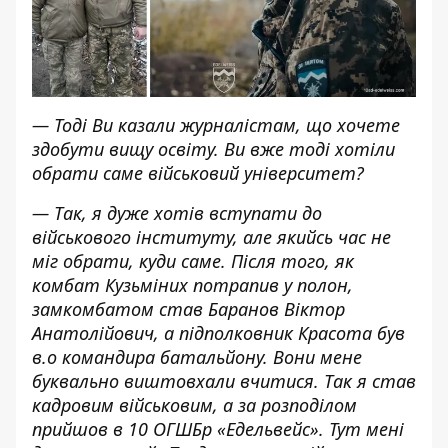
— Тоді Ви казали журналістам, що хочете
здобути вищу освіту. Ви вже тоді хотіли
обрати саме військовий університет?
— Так, я дуже хотів вступати до
військового інституту, але якийсь час не
міг обрати, куди саме. Після того, як
комбат Кузьміних потрапив у полон,
замкомбатом став Баранов Віктор
Анатолійович, а підполковник Красота був
в.о командира батальйону. Вони мене
буквально виштовхали вчитися. Так я став
кадровим військовим, а за розподілом
прийшов в 10 ОГШБр «Едельвейс». Тут мені