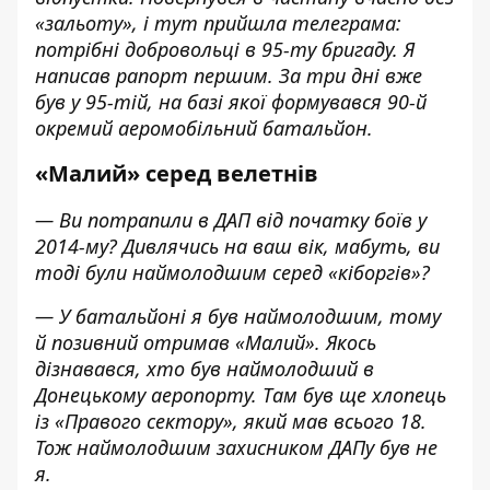
«зальоту», і тут прийшла телеграма:
потрібні добровольці в 95-ту бригаду. Я
написав рапорт першим. За три дні вже
був у 95-тій, на базі якої формувався 90-й
окремий аеромобільний батальйон.
«Малий» серед велетнів
— Ви потрапили в ДАП від початку боїв у
2014-му? Дивлячись на ваш вік, мабуть, ви
тоді були наймолодшим серед «кіборгів»?
— У батальйоні я був наймолодшим, тому
й позивний отримав «Малий». Якось
дізнавався, хто був наймолодший в
Донецькому аеропорту. Там був ще хлопець
із «Правого сектору», який мав всього 18.
Тож наймолодшим захисником ДАПу був не
я.