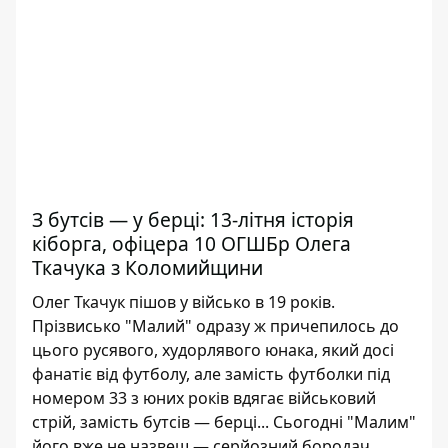
З бутсів — у берці: 13-літня історія
кіборга, офіцера 10 ОГШБр Олега
Ткачука з Коломийщини
Олег Ткачук пішов у військо в 19 років.
Прізвисько "Малий" одразу ж причепилось до
цього русявого, худорлявого юнака, який досі
фанатіє від футболу, але замість футболки під
номером 33 з юних років вдягає військовий
стрій, замість бутсів — берці... Сьогодні "Малим"
його вже не назвеш — серйозний бородач,