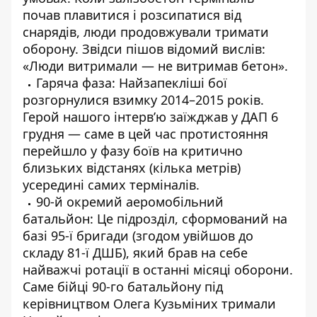
почав плавитися і розсипатися від
снарядів, люди продовжували тримати
оборону. Звідси пішов відомий вислів:
«Люди витримали — не витримав бетон».
Гаряча фаза: Найзапекліші бої
розгорнулися взимку 2014–2015 років.
Герой нашого інтерв’ю заїжджав у ДАП 6
грудня — саме в цей час протистояння
перейшло у фазу боїв на критично
близьких відстанях (кілька метрів)
усередині самих терміналів.
90-й окремий аеромобільний
батальйон: Це підрозділ, сформований на
базі 95-ї бригади (згодом увійшов до
складу 81-ї ДШБ), який брав на себе
найважчі ротації в останні місяці оборони.
Саме бійці 90-го батальйону під
керівництвом Олега Кузьміних тримали