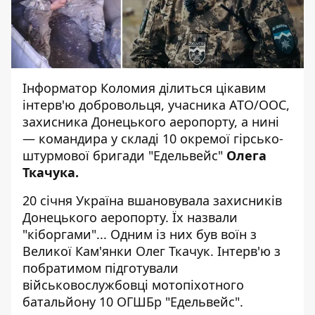
Інформатор Коломия
ділиться цікавим
інтерв'ю добровольця, учасника АТО/ООС,
захисника Донецького аеропорту, а нині
— командира у складі 10 окремої гірсько-
штурмової бригади "Едельвейс"
Олега
Ткачука.
20 січня Україна вшановувала захисників
Донецького аеропорту. Їх назвали
"кіборгами"... Одним із них був воїн з
Великої Кам'янки
Олег Ткачук
. Інтерв'ю з
побратимом підготували
військовослужбовці
мотопіхотного
батальйону 10 ОГШБр "Едельвейс".