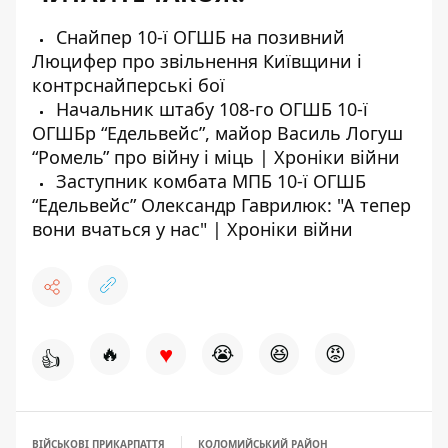
Снайпер 10-ї ОГШБ на позивний
Люцифер про звільнення Київщини і
контрснайперські бої
Начальник штабу 108-го ОГШБ 10-ї
ОГШБр “Едельвейс”, майор Василь Логуш
“Ромель” про війну і міць | Хроніки війни
Заступник комбата МПБ 10-ї ОГШБ
“Едельвейс” Олександр Гаврилюк: "А тепер
вони вчаться у нас" | Хроніки війни
♥
🔥
😭
😆
😡
👍
ВІЙСЬКОВІ ПРИКАРПАТТЯ
КОЛОМИЙСЬКИЙ РАЙОН