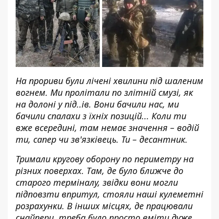
На прориви були лічені хвилини під шаленим
вогнем. Ми пролітали по злітній смузі, як
на долоні у під..ів. Вони бачили нас, ми
бачили спалахи з їхніх позицій... Коли ти
вже всередині, там немає значення – водій
ти, сапер чи зв'язківець. Ти – десантник.
Тримали кругову оборону по периметру на
різних поверхах. Там, де було ближче до
старого терміналу, звідки вони могли
підповзти впритул, стояли наші кулеметні
розрахунки. В інших місцях, де працювали
снайпери, треба було просто вміти дуже