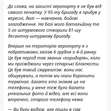
До слова, на захисті аеропорту я не був від
самого початку. У 95-ту бригаду я прибув у
вересні, далі — навчання, бойові
злагодження. На базі мого батальйону та
5-го штурмового створили 81-шу
десантну-штурмову бригаду.
Вперше на територію аеропорту я з
побратимами заїхав 6 грудня о 4-й ранку.
Це був період так званих «коридорів», коли
ми проїжджали через сепарські блокпости.
Це був такий сюрреалізм: вони нас
обшукували, а потім ми їхали боронити
термінал. Багато хто знімав це на
телефони, у мене теж було багато
унікальних фото й відео, але всі вони
втрачені, старого телефону нема.
— Ви були водієм, але пішли в сам