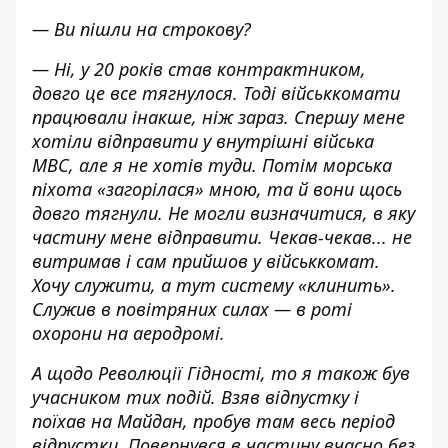
— Ви пішли на строкову?
— Ні, у 20 років став контрактником,
довго це все тягнулося. Тоді військкомати
працювали інакше, ніж зараз. Спершу мене
хотіли відправити у внутрішні війська
МВС, але я не хотів туди. Потім морська
піхота «загорілася» мною, та й вони щось
довго тягнули. Не могли визначитися, в яку
частину мене відправити. Чекав-чекав... не
витримав і сам прийшов у військкомат.
Хочу служити, а тут систему «клинить».
Служив в повітряних силах — в роті
охорони на аеродромі.
А щодо Революції Гідності, то я також був
учасником тих подій. Взяв відпустку і
поїхав на Майдан, пробув там весь період
відпустки. Повернувся в частину вчасно без