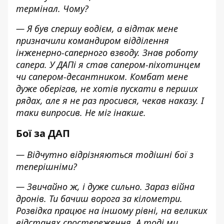
термінал. Чому?
— Я був спершу водієм, а відтак мене
призначили командиром відділення
інженерно-саперного взводу. Знав роботу
сапера. У ДАПі я став сапером-піхотинцем
чи сапером-десантником. Комбат мене
дуже оберігав, не хотів пускати в перших
рядах, але я не раз просився, чекав наказу. І
таки випросив. Не міг інакше.
Бої за ДАП
— Відчутно відрізняються тодішні бої з
теперішніми?
— Звичайно ж, і дуже сильно. Зараз війна
дронів. Ти бачиш ворога за кілометри.
Розвідка працює на іншому рівні, на великих
відстанях спостереження. А тоді ми