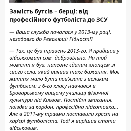
Замість бутсів – берці: від
професійного футболіста до ЗСУ
— Ваша служба почалася у 2013-му році,
незадовго до Революції Гідності?
— Так, це був травень 2013-го. Я прийшов у
військкомат сам, добровільно. На той
момент я був, напевне єдиним хлопцем зі
свого села, який виявив таке бажання. Моє
життя мало бути пов’язане з великим
футболом: з 6-го класу навчався в
Броварському вищому училищі фізичної
культури під Києвом. Постійні змагання,
поїздки за кордон, професійна підготовка...
Але в 2011-му травми поставили хрест на
кар’єрі футболіста. Тоді я вирішив стати
військовим.