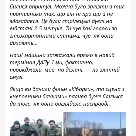
билися впритул. Можна було залізти в тил
противника так, що він ні про що й не
здогадався. Це були стрілецькі дуелі на
відстані 2-5 метрів. Ти чув їхні голоси за
гіпсокартонними стінами, чув, як вони
дихають...
Наші машини заїжджали прямо в новий
термінал ДАПу. І ми, фактично,
проїжджали, мов на долоні, — по злітній
смузі.
Якщо ви бачили фільм «Кіборги», то сцена з
«неповними бачками» палива дуже близька
до того, як воно виглядало насправді.