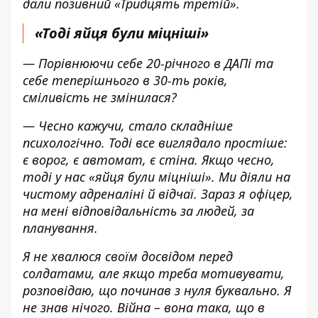
дали позивний «Тридцять третій».
«Тоді яйця були міцніші»
— Порівнюючи себе 20-річного в ДАПі та
себе теперішнього в 30-ть років,
сміливість не змінилася?
— Чесно кажучи, стало складніше
психологічно. Тоді все виглядало простіше:
є ворог, є автомат, є стіна. Якщо чесно,
тоді у нас «яйця були міцніші». Ми діяли на
чистому адреналіні й відчаї. Зараз я офіцер,
на мені відповідальність за людей, за
планування.
Я не хвалюся своїм досвідом перед
солдатами, але якщо треба мотивувати,
розповідаю, що починав з нуля буквально. Я
не знав нічого. Війна – вона така, що в