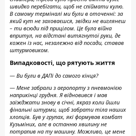
швидко перебігати, щоб не спіймати кулю.
В самому терміналі ми були в оточенні: за
який кут не заховаєшся, звідки не виглянеш
– ти всюди під прицілом. Це була війна
впритул, на відстані витягнутої руки, де
кожен із нас, незалежно від посади, ставав
штурмовиком.
Випадковості, що рятують життя
— Ви були в ДАПі до самого кінця?
— Мене забрали з аеропорту з пневмонією
наприкінці грудня. Я відновився і мав
заїжджати знову в січні, якраз коли йшли
фінальні штурми, щоб забрати тіла наших
хлопців. Був у групах, які формував комбат
Кузьміних, але в останню хвилину не
потрапив на ту машину. Можливо, це мене