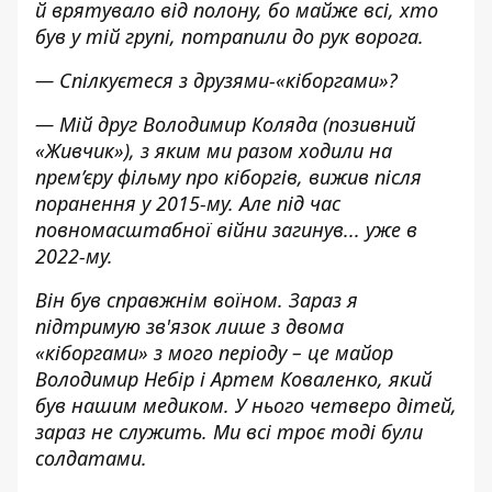
й врятувало від полону, бо майже всі, хто
був у тій групі, потрапили до рук ворога.
— Спілкуєтеся з друзями-«кіборгами»?
— Мій друг Володимир Коляда (позивний
«Живчик»), з яким ми разом ходили на
прем’єру фільму про кіборгів, вижив після
поранення у 2015-му. Але під час
повномасштабної війни загинув... уже в
2022-му.
Він був справжнім воїном. Зараз я
підтримую зв'язок лише з двома
«кіборгами» з мого періоду – це майор
Володимир Небір і Артем Коваленко, який
був нашим медиком. У нього четверо дітей,
зараз не служить. Ми всі троє тоді були
солдатами.