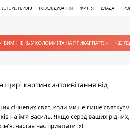
ІСТОРІЇ ГЕРОЇВ
РОЗСЛІДУВАННЯ
ЖИТТЯ
ВЛАДА
ГРО
И ВИМКНЕНЬ У КОЛОМИЇ ТА НА ПРИКАРПАТТІ ⚡️
💵 П
та щирі картинки-привітання від
ших січневих свят, коли ми не лише святкує
ків на ім’я Василь. Якщо серед ваших рідних,
ім’я, настав час привітати їх!