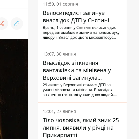
11:59, 01 серпня
Велосипедист загинув
внаслідок ДТП у Снятині
Вранці 1 серпня у Снятині велосипедист
перед автомобілем змінив напрямок руху
ліворуч. Внаслідок цього мікроавтобус
здійснив наїзд на керманича
двоколісного.
13:07, 30 липня
Внаслідок зіткнення
вантажівки та мінівена у
Верховині загинула
пасажирка, водійка - у
29 липня у Верховині сталася ДТП за
участі лісовоза та мінівена. Внаслідок
лікарні
зіткнення госпіталізували двох людей.
Попри зусилля медиків, 79-річна
пасажирка легковика померла у лікарні.
Також травми отримала водійка
12:01, 27 липня
автомобіля.
Тіло чоловіка, який зник 25
липня, виявили у річці на
Прикарпатті