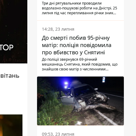
Три дні рятувальники проводили
водолазно-пошукові роботи на Дністрі. 25
липня під час перепливання річки зник
чоловік 2002 року народження. У
понеділок, 27 липня, надзвичайники
виявили тіло.
14:28, 23 липня
До смерті побив 95-річну
матір: поліція повідомила
про вбивство у Снятині
До поліції звернувся 69-річний
мешканець Снятина, який повідомив, що
знайшов свою матір з численними
тілесними ушкодженнями. Та, як
вітань
з'ясували правоохоронці, ці травми жінці
наніс її син.
09:53, 23 липня