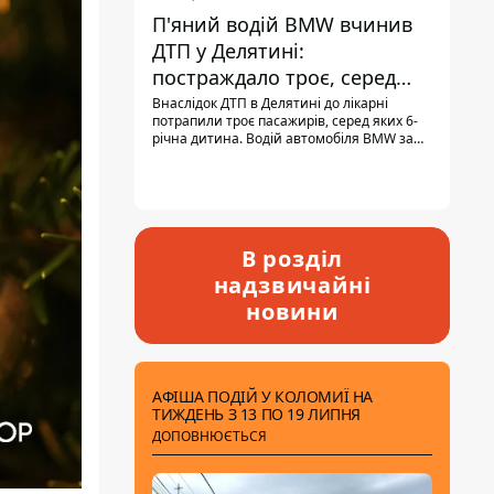
П'яний водій BMW вчинив
ДТП у Делятині:
постраждало троє, серед
них - дитина
Внаслідок ДТП в Делятині до лікарні
потрапили троє пасажирів, серед яких 6-
річна дитина. Водій автомобіля BMW за
кермом був п'яним, кількість алкоголю в
крові майже у 13,5 раза перевищувала
допустиму норму.
В розділ
надзвичайні
новини
АФІША ПОДІЙ У КОЛОМИЇ НА
ТИЖДЕНЬ З 13 ПО 19 ЛИПНЯ
ДОПОВНЮЄТЬСЯ