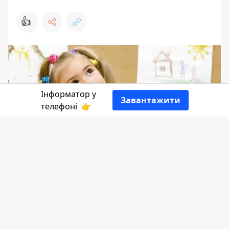
👍
Інформатор у
Завантажити
телефоні
👉
13 серпня - субота, 225 день року та 171
день повномасштабної війни росії
проти України. Сьогодні народилися
географ та мореплавець Юрій
Лисянський, письменник Степан