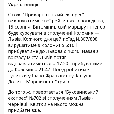
Укрзалізницю.
Отож, "Прикарпатський експрес"
виконуватиме свої рейси вже з понеділка,
15 серпня. Він змінив свій маршрут і тепер
буде курсувати в сполученні Коломия —
Львів. Кожного дня цей поїзд №807/808
вирушатиме з Коломиї о 6:10 і
прибуватиме до Львова о 10:40. Назад з
вокзалу міста Львів потяг
відправлятиметься о 17:20 і прибуватиме
до Коломиї о 21:47. Поїзд робитиме
зупинки у Івано-Франківську, Калуші,
Долині, Моршині та Стрию.
До того ж, повертається "Буковинський
експрес" №702 зі сполученням Львів -
Чернівці. Квитки на нього можна
придбати вже.