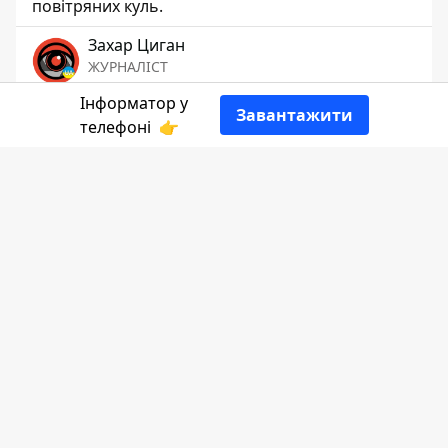
повітряних куль.
Захар Циган
ЖУРНАЛІСТ
Інформатор у
Завантажити
👍
телефоні
👉
5 червня 2026 року — п'ятниця 1563-й
день повномасштабного вторгнення рф
в Україну.
Більше про цю дату
розповість
Інформатор Коломия.
Іменини сьогодні святкують:
Ігор,
Георгій, Дмитро, Костянтин, Леонід,