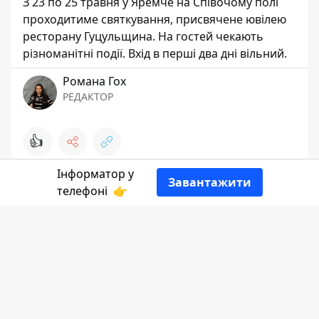
З 23 по 25 травня у Яремче на Співочому полі
проходитиме святкування, присвячене ювілею
ресторану Гуцульщина. На гостей чекають
різноманітні події. Вхід в перші два дні вільний.
Романа Гох
РЕДАКТОР
👍
Інформатор у
Завантажити
телефоні
👉