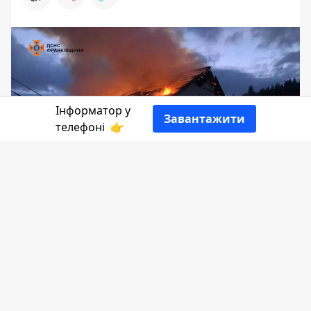
Інформатор у
Завантажити
телефоні
👉
Житловий будинок палав у понеділок,
27 січня, у селі Поляниця. Вогонь
знищив майже весь дім.
Пише
Інформатор Коломия
за даними
ДСНС.