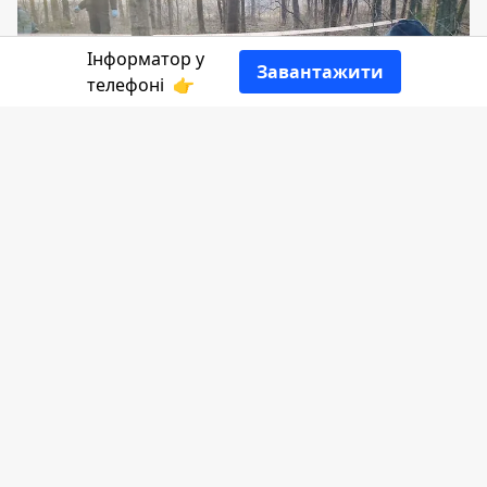
Інформатор у
Завантажити
телефоні
👉
5 лютого до поліції надійшло
повідомлення від сина 55-річної
мешканки села Мирне, Надвірянського
району. Він повідомив, що його мати
зникла.
Інформатор
розповість
деталі за даними
поліції.
Поліція одразу розпочала пошуки зниклої