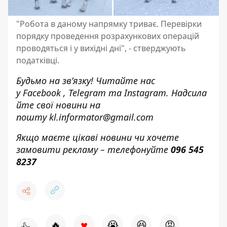
"Робота в даному напрямку триває. Перевірки
порядку проведення розрахункових операцій
проводяться і у вихідні дні", - стверджують
податківці.
Будьмо на зв’язку! Читайте нас
у
Facebook
,
Telegram
та
Instagram.
Надсила
йте свої новини н
а
пошту
kl.informator@gmail.com
Якщо маєте цікаві новини чи хочете
замовити рекламу – телефонуйте
096 545
8237
♥
🔥
😭
😆
😡