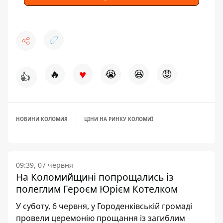
♥
🔥
😭
😆
😡
👍
НОВИНИ КОЛОМИЯ
ЦІНИ НА РИНКУ КОЛОМИЇ
09:39, 07 червня
На Коломийщині попрощались із
полеглим Героєм Юрієм Котелком
У суботу, 6 червня, у Городенківській громаді
провели церемонію прощання із загиблим