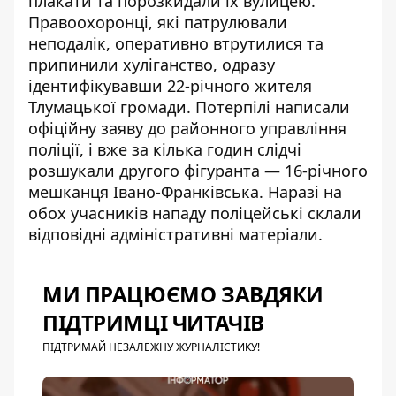
плакати та порозкидали їх вулицею.
Правоохоронці, які патрулювали
неподалік, оперативно втрутилися та
припинили хуліганство, одразу
ідентифікувавши 22-річного жителя
Тлумацької громади. Потерпілі написали
офіційну заяву до районного управління
поліції, і вже за кілька годин слідчі
розшукали другого фігуранта — 16-річного
мешканця Івано-Франківська. Наразі на
обох учасників нападу поліцейські склали
відповідні адміністративні матеріали.
МИ ПРАЦЮЄМО ЗАВДЯКИ
ПІДТРИМЦІ ЧИТАЧІВ
ПІДТРИМАЙ НЕЗАЛЕЖНУ ЖУРНАЛІСТИКУ!