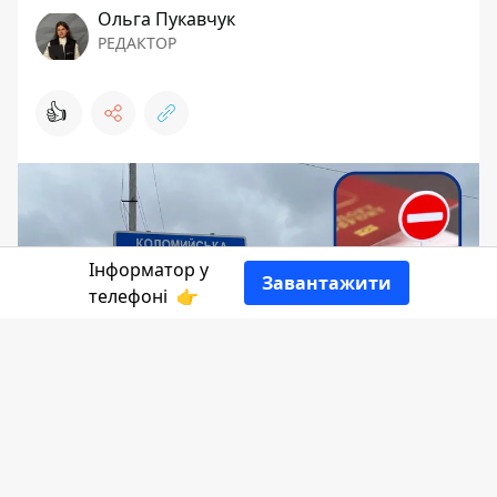
Ольга Пукавчук
РЕДАКТОР
👍
Інформатор у
Завантажити
телефоні
👉
44-річний уродженець і громадянин рф
проживав у Коломийській громаді