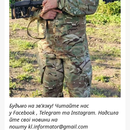
Будьмо на зв’язку! Читайте нас
у
Facebook
,
Telegram
та
Instagram.
Надсила
йте свої новини н
а
пошту
kl.informator@gmail.com