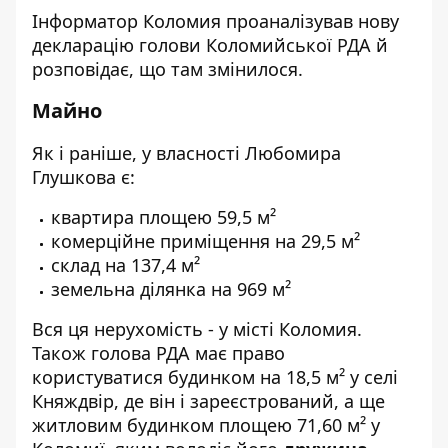
Інформатор Коломия
проаналізував нову
декларацію
голови Коломийської РДА й
розповідає, що там змінилося.
Майно
Як і раніше, у власності Любомира
Глушкова є:
квартира площею 59,5 м²
комерційне приміщення на 29,5 м²
склад на 137,4 м²
земельна ділянка на 969 м²
Вся ця нерухомість - у місті
Коломия.
Також голова РДА має право
користуватися будинком на 18,5 м² у селі
Княждвір, де він і зареєстрований, а ще
житловим будинком площею 71,60 м² у