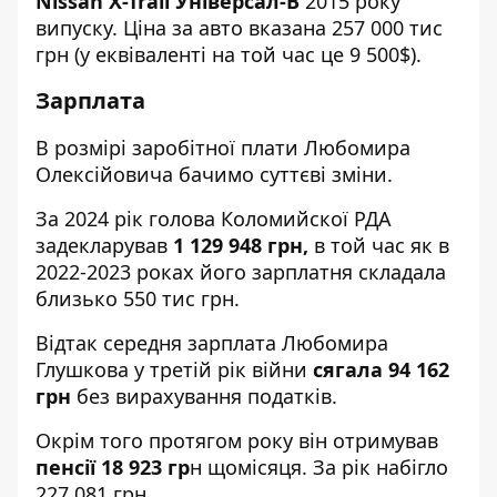
Nissan X-Trail Універсал-В
2015 року
випуску. Ціна за авто вказана 257 000 тис
грн (у еквіваленті на той час це 9 500$).
Зарплата
В розмірі заробітної плати Любомира
Олексійовича бачимо суттєві зміни.
За 2024 рік голова Коломийскої РДА
задекларував
1 129 948 грн,
в той час як в
2022
-
2023
роках його зарплатня складала
близько 550 тис грн.
Відтак середня зарплата Любомира
Глушкова у третій рік війни
сягала 94 162
грн
без вирахування податків.
Окрім того протягом року він отримував
пенсії 18 923 гр
н щомісяця. За рік набігло
227 081 грн.