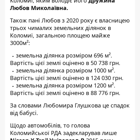
Коломиї, яким володіє його
дружина
Любов Миколаївна.
Також пані Любов з
2020 року є власницею
трьох чималих земельних ділянок в
Коломиї, загальною площею майже
3000м²:
земельна ділянка розміром 696 м².
Вартість цієї землі оцінено в 50 738 грн.
земельна ділянка розміром
1000 м².
Вартість цієї землі оцінено в 124 030 грн.
земельна ділянка розміром
1200 м².
Вартість цієї землі оцінено в 88 776 грн.
За словами Любомира Глушкова це спадок
від бабусі.
Щодо автомобілів, то голова
Коломийської РДА задекларував лише