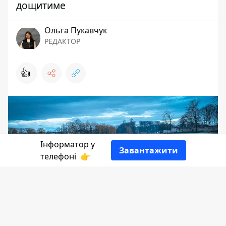
дощитиме
Ольга Пукавчук
РЕДАКТОР
👍
Інформатор у
Завантажити
телефоні
👉