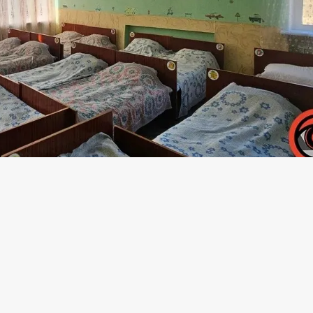
и від наших колег з
Інформатор Калуш.
у відомо, що 1 грудня 2025 року жінка не пр
елі Нижній Струтинь. Причиною відсутності м