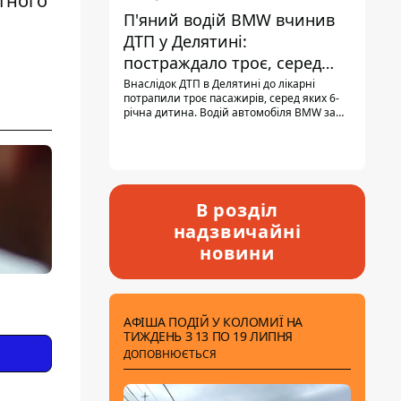
тного
П'яний водій BMW вчинив
ДТП у Делятині:
постраждало троє, серед
них - дитина
Внаслідок ДТП в Делятині до лікарні
потрапили троє пасажирів, серед яких 6-
річна дитина. Водій автомобіля BMW за
кермом був п'яним, кількість алкоголю в
крові майже у 13,5 раза перевищувала
допустиму норму.
В розділ
надзвичайні
новини
АФІША ПОДІЙ У КОЛОМИЇ НА
ТИЖДЕНЬ З 13 ПО 19 ЛИПНЯ
ДОПОВНЮЄТЬСЯ