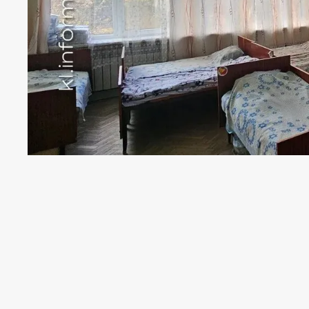
Фото ілюстративне
Інформатор Коломия
ділиться деталям
З вироку Рожнятівського районного суд
за своїми дітьми до дитячого садка в с