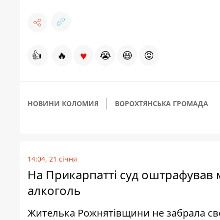
♥
👍
🔥
😭
😆
😡
НОВИНИ КОЛОМИЯ
ВОРОХТЯНСЬКА ГРОМАДА
14:04, 21 січня
На Прикарпатті суд оштрафував ма
алкоголь
Жителька Рожнятівщини не забрала своїх