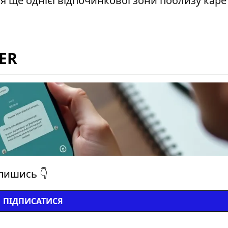
 ще однієї відпочинкової зони поблизу каре
ER
дпишись 👇
ПІДПИСАТИСЯ