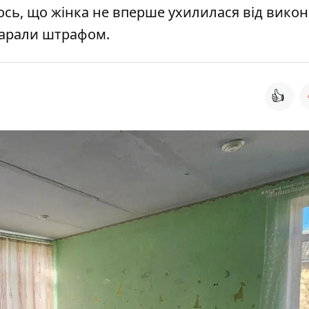
лось, що жінка не вперше ухилилася від вико
окарали штрафом.
👍