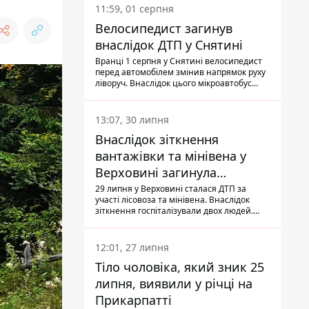
11:59, 01 серпня
Велосипедист загинув
внаслідок ДТП у Снятині
Вранці 1 серпня у Снятині велосипедист
перед автомобілем змінив напрямок руху
ліворуч. Внаслідок цього мікроавтобус
здійснив наїзд на керманича
двоколісного.
13:07, 30 липня
Внаслідок зіткнення
вантажівки та мінівена у
Верховині загинула
пасажирка, водійка - у
29 липня у Верховині сталася ДТП за
участі лісовоза та мінівена. Внаслідок
лікарні
зіткнення госпіталізували двох людей.
Попри зусилля медиків, 79-річна
пасажирка легковика померла у лікарні.
Також травми отримала водійка
12:01, 27 липня
автомобіля.
Тіло чоловіка, який зник 25
липня, виявили у річці на
Прикарпатті