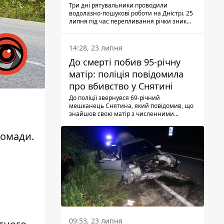
Три дні рятувальники проводили
водолазно-пошукові роботи на Дністрі. 25
липня під час перепливання річки зник
чоловік 2002 року народження. У
понеділок, 27 липня, надзвичайники
виявили тіло.
14:28, 23 липня
До смерті побив 95-річну
матір: поліція повідомила
про вбивство у Снятині
До поліції звернувся 69-річний
мешканець Снятина, який повідомив, що
знайшов свою матір з численними
тілесними ушкодженнями. Та, як
з'ясували правоохоронці, ці травми жінці
ромади.
наніс її син.
09:53, 23 липня