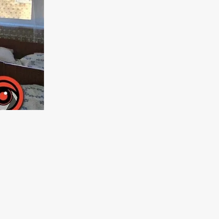
ийшла
атері