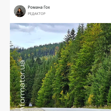
Романа Гох
РЕДАКТОР