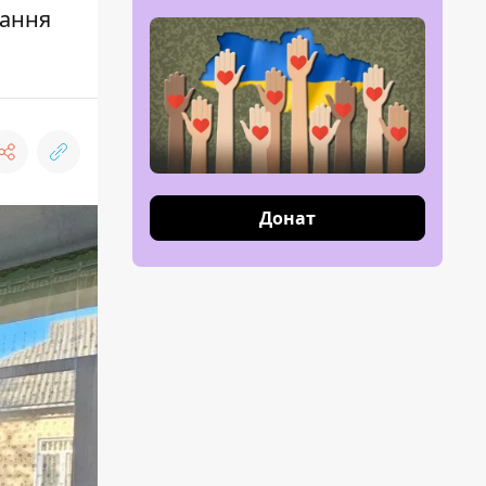
нання
Донат