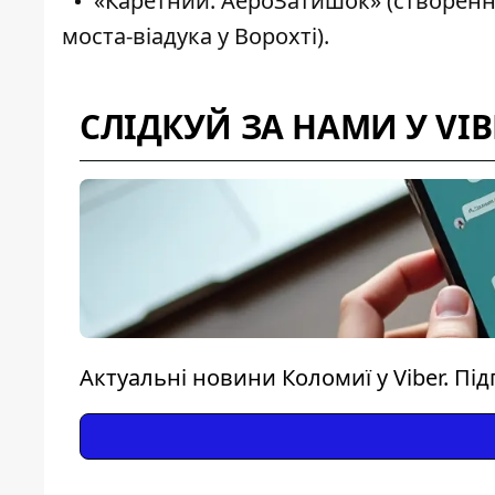
«Каретний: АероЗатишок» (створення
моста-віадука у Ворохті).
СЛІДКУЙ ЗА НАМИ У VIB
Актуальні новини Коломиї у Viber. Пі