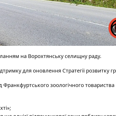
иланням на
Ворохтянську селищну раду
.
дтримку для оновлення Стратегії розвитку г
ід Франкфуртського зоологічного товариства
хті»;