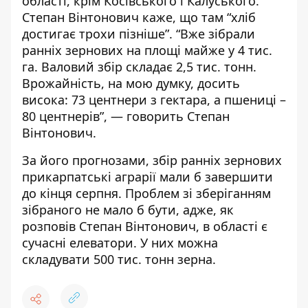
області, крім Косівського і Калуського.
Степан Вінтонович каже, що там “хліб
достигає трохи пізніше”. “Вже зібрали
ранніх зернових на площі майже у 4 тис.
га. Валовий збір складає 2,5 тис. тонн.
Врожайність, на мою думку, досить
висока: 73 центнери з гектара, а пшениці –
80 центнерів”, — говорить Степан
Вінтонович.
За його прогнозами, збір ранніх зернових
прикарпатські аграрії мали б завершити
до кінця серпня. Проблем зі зберіганням
зібраного не мало б бути, адже, як
розповів Степан Вінтонович, в області є
сучасні елеватори. У них можна
складувати 500 тис. тонн зерна.