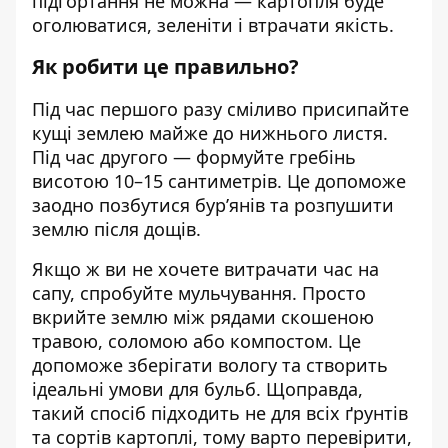
підгортання не можна — картопля буде
оголюватися, зеленіти і втрачати якість.
Як робити це правильно?
Під час першого разу сміливо присипайте
кущі землею майже до нижнього листя.
Під час другого — формуйте гребінь
висотою 10–15 сантиметрів. Це допоможе
заодно позбутися бур’янів та розпушити
землю після дощів.
Якщо ж ви не хочете витрачати час на
сапу, спробуйте мульчування. Просто
вкрийте землю між рядами скошеною
травою, соломою або компостом. Це
допоможе зберігати вологу та створить
ідеальні умови для бульб. Щоправда,
такий спосіб підходить не для всіх ґрунтів
та сортів картоплі, тому варто перевірити,