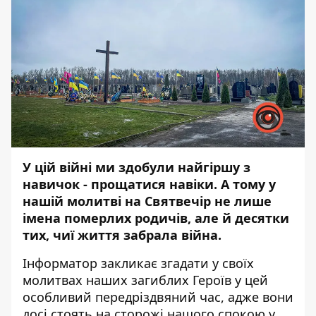
У цій війні ми здобули найгіршу з
навичок - прощатися навіки. А тому у
нашій молитві на Святвечір не лише
імена померлих родичів, але й десятки
тих, чиї життя забрала війна.
Інформатор
закликає згадати у своїх
молитвах наших загиблих Героїв у цей
особливий передріздвяний час, адже вони
досі стоять на сторожі нашого спокою у