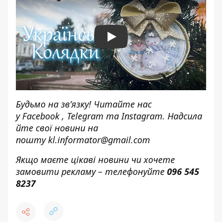
Play
Будьмо на зв’язку! Читайте нас
у
Facebook
,
Telegram
та
Instagram.
Надсила
йте свої новини н
а
пошту
kl.informator@gmail.com
Якщо маєте цікаві новини чи хочете
замовити рекламу – телефонуйте
096 545
8237