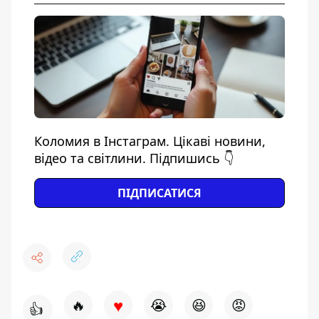
Коломия в Інстаграм. Цікаві новини,
відео та світлини. Підпишись 👇
ПІДПИСАТИСЯ
♥
🔥
😭
😆
😡
👍