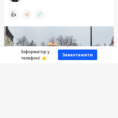
👍
Інформатор у
Завантажити
телефоні
👉
Цілий тиждень у Коломиї буде
насичений культурно-мистецькими
подіями - презентуватимуть книги,
виставки, відбудуться концерти,