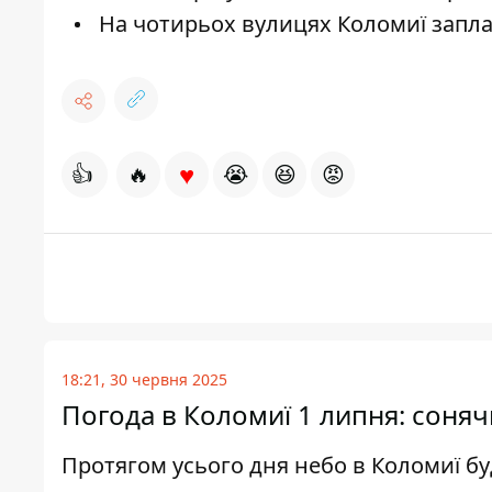
На чотирьох вулицях Коломиї запл
♥
👍
🔥
😭
😆
😡
18:21, 30 червня 2025
Погода в Коломиї 1 липня: соня
Протягом усього дня небо в Коломиї б