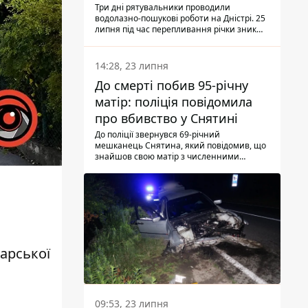
Три дні рятувальники проводили
водолазно-пошукові роботи на Дністрі. 25
липня під час перепливання річки зник
чоловік 2002 року народження. У
понеділок, 27 липня, надзвичайники
виявили тіло.
14:28, 23 липня
До смерті побив 95-річну
матір: поліція повідомила
про вбивство у Снятині
До поліції звернувся 69-річний
мешканець Снятина, який повідомив, що
знайшов свою матір з численними
тілесними ушкодженнями. Та, як
з'ясували правоохоронці, ці травми жінці
наніс її син.
карської
09:53, 23 липня