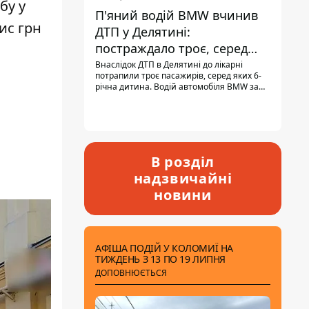
бу у
П'яний водій BMW вчинив
ис грн
ДТП у Делятині:
постраждало троє, серед
них - дитина
Внаслідок ДТП в Делятині до лікарні
потрапили троє пасажирів, серед яких 6-
річна дитина. Водій автомобіля BMW за
кермом був п'яним, кількість алкоголю в
крові майже у 13,5 раза перевищувала
допустиму норму.
В розділ
надзвичайні
новини
АФІША ПОДІЙ У КОЛОМИЇ НА
ТИЖДЕНЬ З 13 ПО 19 ЛИПНЯ
ДОПОВНЮЄТЬСЯ