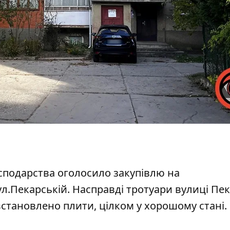
сподарства оголосило закупівлю на
ул.Пекарській. Насправді тротуари вулиці Пе
встановлено плити, цілком у хорошому стані.