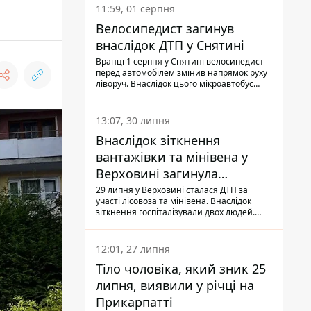
11:59, 01 серпня
Велосипедист загинув
внаслідок ДТП у Снятині
Вранці 1 серпня у Снятині велосипедист
перед автомобілем змінив напрямок руху
ліворуч. Внаслідок цього мікроавтобус
здійснив наїзд на керманича
двоколісного.
13:07, 30 липня
Внаслідок зіткнення
вантажівки та мінівена у
Верховині загинула
пасажирка, водійка - у
29 липня у Верховині сталася ДТП за
участі лісовоза та мінівена. Внаслідок
лікарні
зіткнення госпіталізували двох людей.
Попри зусилля медиків, 79-річна
пасажирка легковика померла у лікарні.
Також травми отримала водійка
12:01, 27 липня
автомобіля.
Тіло чоловіка, який зник 25
липня, виявили у річці на
Прикарпатті