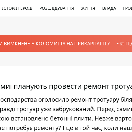
ІСТОРІЇ ГЕРОЇВ
РОЗСЛІДУВАННЯ
ЖИТТЯ
ВЛАДА
ГРО
И ВИМКНЕНЬ У КОЛОМИЇ ТА НА ПРИКАРПАТТІ ⚡️
💵 П
ломиї планують провести ремонт троту
осподарства оголосило ремонт тротуару біл
справді тротуар уже забрукований. Перед сам
есою встановлено бетонні плити. Невже варто
не потребує ремонту? І це в той час, коли наш