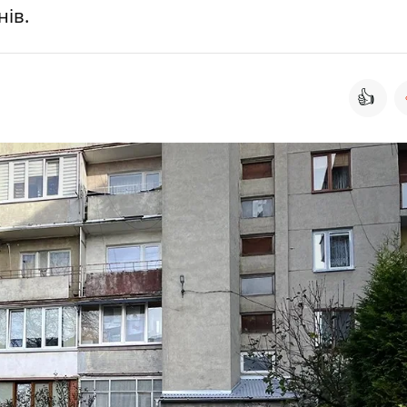
нів.
👍