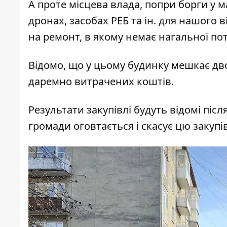
А проте місцева влада, попри борги у 
дронах, засобах РЕБ та ін. для нашого 
на ремонт, в якому немає нагальної по
Відомо, що у цьому будинку мешкає дво
даремно витрачених коштів.
Результати закупівлі будуть відомі піс
громади оговтається і скасує цю закуп