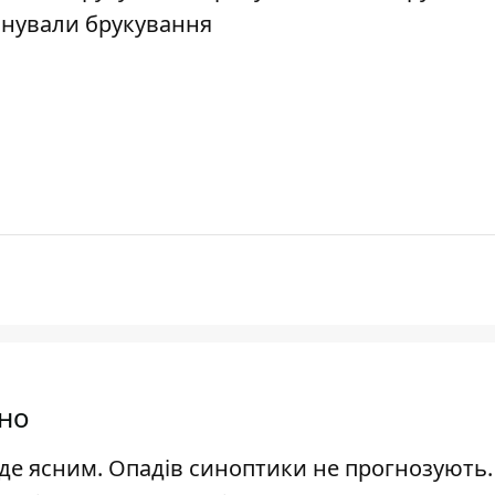
анували брукування
чно
уде ясним. Опадів синоптики не прогнозують