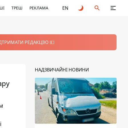
EN
ШІ
ТРЕШ
РЕКЛАМА
ІДТРИМАТИ РЕДАКЦІЮ 💵
НАДЗВИЧАЙНІ НОВИНИ
ару
я
им
і