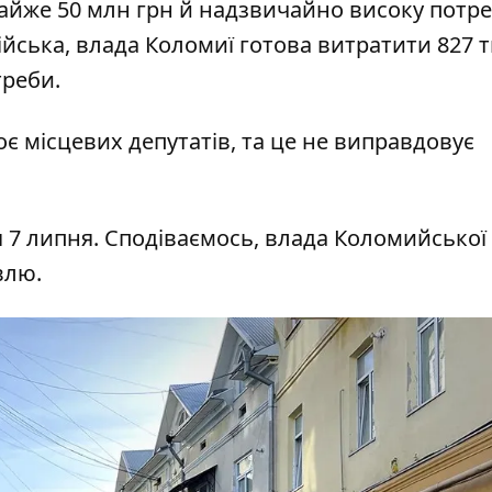
майже 50 млн грн й надзвичайно високу потре
війська, влада Коломиї готова витратити 827 т
треби.
є місцевих депутатів, та це не виправдовує
ля 7 липня. Сподіваємось, влада Коломийської
івлю.