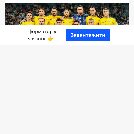
Інформатор у
Завантажити
телефоні
👉
Сьогодні, 14 жовтня, національна збірна
України зустрінеться у поєдинку з
командою Чехії в рамках четвертого
туру Ліги Націй.
Інформатор Коломия
ділиться де і коли
можна подивитись матч.
Стартовий свисток прозвучить о 21:45 за