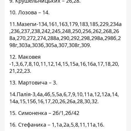
9. Крушельницьких – 26,28.
10. Лозова – 14.
11.Мазепи-134,161,163,179,183,185,229,234а
,236,237,238,242,245,248,250,256,262,268,26
8а,270,272,274,288а,290,292,298,298а,298б,2
98г,303а,303б,305а,307,308г,309.
12. Маковея
-1,3,6,7,8,10,11,12,14,15,15а,16,16а,17,18,20,
21,22,23.
13. Мартовича – 3.
14.Палія-3,4а,4б,5,5а,6,7,9,10,11а,12,12а,14,
14а,15,15б,16,17,20,26,26а,28,30,32.
15. Симоненка – 2б/1,2б/42
16. Стефаника – 1,1а,2а,5,8,11,11а,16.