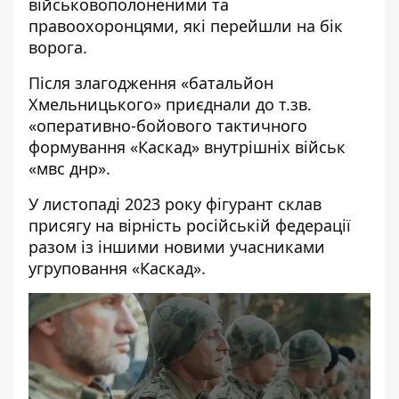
військовополоненими та
правоохоронцями, які перейшли на бік
ворога.
Після злагодження «батальйон
Хмельницького» приєднали до т.зв.
«оперативно-бойового тактичного
формування «Каскад» внутрішніх військ
«мвс днр».
У листопаді 2023 року фігурант склав
присягу на вірність російській федерації
разом із іншими новими учасниками
угруповання «Каскад».