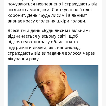
почуваються невпевнено і страждають від
низької самооцінки. Святкування "голої
корони", День "Будь лисим і вільним"
визнає красу оголення шкіри голови.
Всесвітній день «Будь лисим і вільним»
відзначається у всьому світі, щоб
відсвяткувати красу облисіння та
підтримати людей, які, наприклад,
страждають від випадання волосся через
лікування раку.