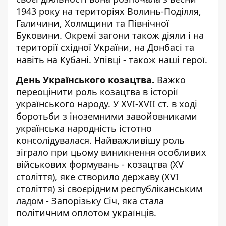
1943 року на територіях Волинь-Поділля,
Галичини, Холмщини та Північної
Буковини. Окремі загони також діяли і на
території східної України, на Донбасі та
навіть на Кубані. Упівці - також наші герої.
День Українського козацтва.
Важко
переоцінити роль козацтва в історії
українського народу. У XVI-XVII ст. в ході
боротьби з іноземними завойовниками
українська народність істотно
консолідувалася. Найважливішу роль
зіграло при цьому виникнення особливих
військових формувань - козацтва (XV
століття), яке створило державу (XVI
століття) зі своєрідним республіканським
ладом - Запорізьку Січ, яка стала
політичним оплотом українців.