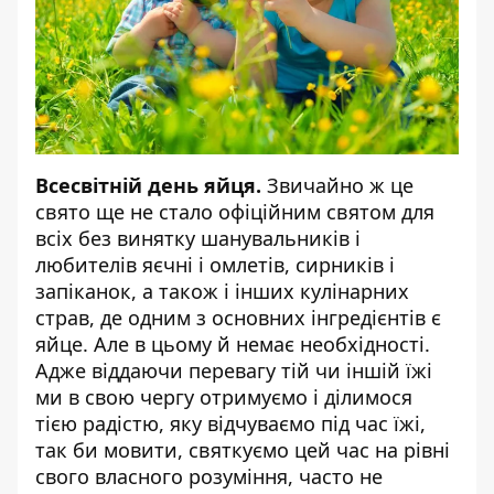
Всесвітній день яйця.
Звичайно ж це
свято ще не стало офіційним святом для
всіх без винятку шанувальників і
любителів яєчні і омлетів, сирників і
запіканок, а також і інших кулінарних
страв, де одним з основних інгредієнтів є
яйце. Але в цьому й немає необхідності.
Адже віддаючи перевагу тій чи іншій їжі
ми в свою чергу отримуємо і ділимося
тією радістю, яку відчуваємо під час їжі,
так би мовити, святкуємо цей час на рівні
свого власного розуміння, часто не