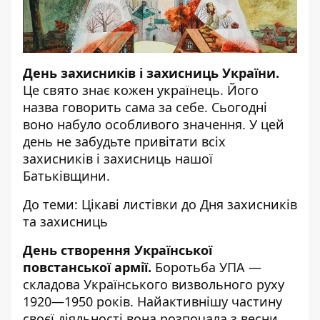
День захисників і захисниць України.
Це свято знає кожен українець. Його
назва говорить сама за себе. Сьогодні
воно набуло особливого значення. У цей
день не забудьте привітати всіх
захисників і захисниць нашої
Батьківщини.
До теми:
Цікаві листівки до Дня захисників
та захисниць
День створення Української
повстанської армії.
Боротьба УПА —
складова Українського визвольного руху
1920—1950 років. Найактивнішу частину
своєї діяльності вона розпочала з весни