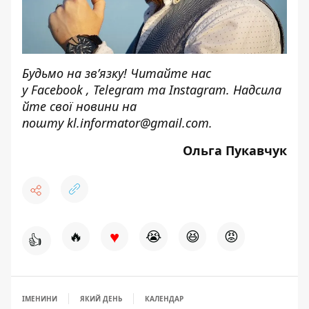
Будьмо на зв’язку! Читайте нас
у
Facebook
,
Telegram
та
Instagram.
Надсила
йте свої новини на
пошту
kl.informator@gmail.com
.
Ольга Пукавчук
♥
🔥
😭
😆
😡
👍
ІМЕНИНИ
ЯКИЙ ДЕНЬ
КАЛЕНДАР