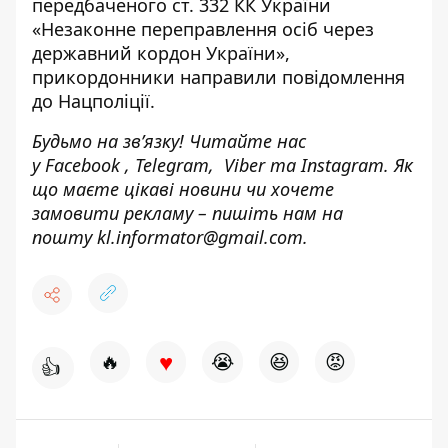
передбаченого ст. 332 КК України
«Незаконне переправлення осіб через
державний кордон України»,
прикордонники направили повідомлення
до Нацполіції.
Будьмо на зв’язку! Читайте нас
у
Facebook
,
Telegram,
Viber
та
Instagram.
Як
що маєте цікаві новини чи хочете
замовити рекламу – пишіть нам на
пошту
kl.informator@gmail.com.
♥
🔥
😭
😆
😡
👍