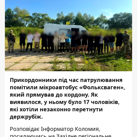
Прикордонники під час патрулювання
помітили мікроавтобус «Фольксваген»,
який прямував до кордону. Як
виявилося, у ньому було 17 чоловіків,
які хотіли незаконно перетнути
держрубіж.
Розповідає
Інформатор Коломия
,
посилаючись на
Західне регіональне