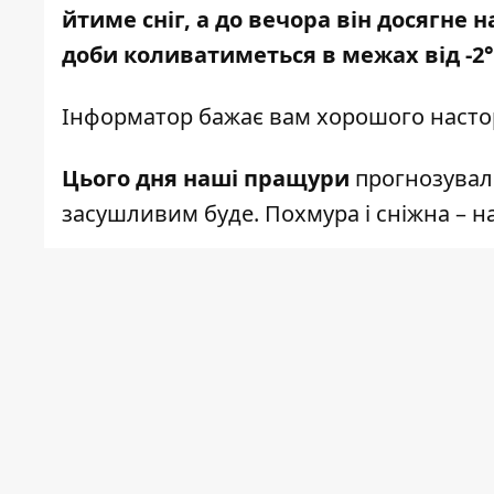
йтиме сніг, а до вечора він досягне
доби коливатиметься в межах від -2°С
Інформатор
бажає вам хорошого насто
Цього дня наші пращури
прогнозували
засушливим буде. Похмура і сніжна – 
Будьмо на зв’язку! Читайте нас у
Facebo
пошту
kl.informator@gmail.com
Якщо маєте цікаві новини чи хочете з