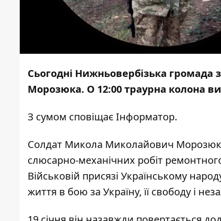
Сьогодні Нижньовербізька громада з
Морозюка. О 12:00 траурна колона ви
З сумом сповіщає
Інформатор
.
Солдат Микола Миколайович Морозюк, 1
слюсарно-механічних робіт ремонтного 
Військовій присязі Українському народ
життя в бою за Україну, її свободу і нез
19 січня він назавжди повертається д