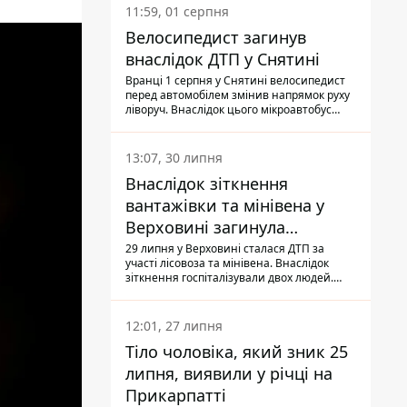
11:59, 01 серпня
Велосипедист загинув
внаслідок ДТП у Снятині
Вранці 1 серпня у Снятині велосипедист
перед автомобілем змінив напрямок руху
ліворуч. Внаслідок цього мікроавтобус
здійснив наїзд на керманича
двоколісного.
13:07, 30 липня
Внаслідок зіткнення
вантажівки та мінівена у
Верховині загинула
пасажирка, водійка - у
29 липня у Верховині сталася ДТП за
участі лісовоза та мінівена. Внаслідок
лікарні
зіткнення госпіталізували двох людей.
Попри зусилля медиків, 79-річна
пасажирка легковика померла у лікарні.
Також травми отримала водійка
12:01, 27 липня
автомобіля.
Тіло чоловіка, який зник 25
липня, виявили у річці на
Прикарпатті