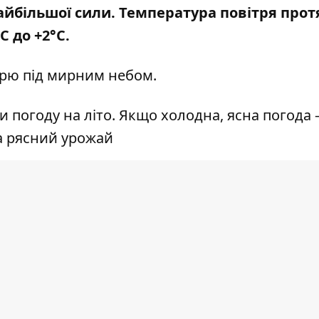
 найбільшої сили. Температура повітря про
 до +2°С.
рю під мирним небом.
 погоду на літо. Якщо холодна, ясна погода –
на рясний урожай
ok
,
Telegram
та
Instagram.
Надсилайте свої но
амовити рекламу – телефонуйте
096 545 8237