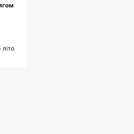
тягом
 літо
вини н
а