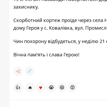
захиснику.
Скорботний кортеж проїде через села 
дому Героя у с. Ковалівка, вул. Промисл
Чин похорону відбудеться, у неділю 21 с
Вічна пам’ять і слава Герою!
♥
👍
🔥
😭
😆
😡