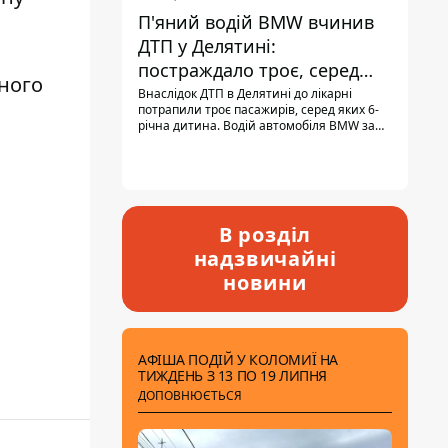
П'яний водій BMW вчинив
ДТП у Делятині:
постраждало троє, серед
дного
них - дитина
Внаслідок ДТП в Делятині до лікарні
потрапили троє пасажирів, серед яких 6-
річна дитина. Водій автомобіля BMW за
кермом був п'яним, кількість алкоголю в
крові майже у 13,5 раза перевищувала
допустиму норму.
В розділ
надзвичайні
новини
АФІША ПОДІЙ У КОЛОМИЇ НА
ТИЖДЕНЬ З 13 ПО 19 ЛИПНЯ
ДОПОВНЮЄТЬСЯ