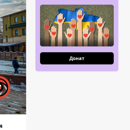
Донат
я