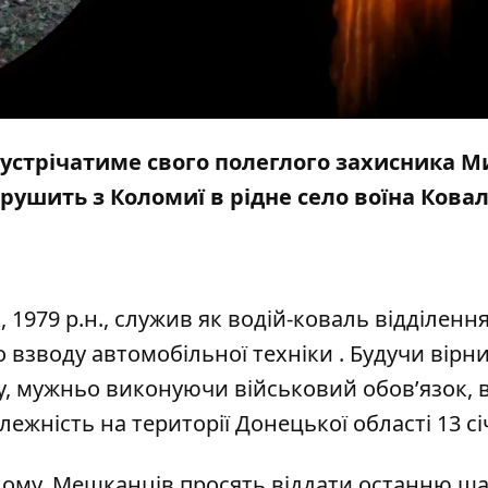
устрічатиме свого полеглого захисника М
рушить з Коломиї в рідне село воїна Ковал
979 р.н., служив як водій-коваль відділенн
взводу автомобільної техніки . Будучи вірн
у, мужньо виконуючи військовий обов’язок, 
алежність на території Донецької області 13 сі
одому. Мешканців просять віддати останню ш