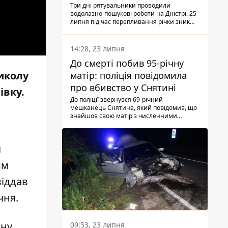
Три дні рятувальники проводили
водолазно-пошукові роботи на Дністрі. 25
липня під час перепливання річки зник
чоловік 2002 року народження. У
понеділок, 27 липня, надзвичайники
виявили тіло.
14:28, 23 липня
До смерті побив 95-річну
иколу
матір: поліція повідомила
про вбивство у Снятині
івку.
До поліції звернувся 69-річний
мешканець Снятина, який повідомив, що
знайшов свою матір з численними
тілесними ушкодженнями. Та, як
з'ясували правоохоронці, ці травми жінці
наніс її син.
я
им
віддав
чня.
ану
09:53, 23 липня