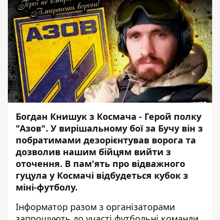
Богдан Книшук з Космача - Герой полку
"Азов". У вирішальному бої за Бучу він з
побратимами дезорієнтував ворога та
дозволив нашим бійцям вийти з
оточення. В пам'ять про відважного
гуцула у Космачі відбудеться кубок з
міні-футболу.
Інформатор
разом з організаторами
запрошують до участі футбольні команди