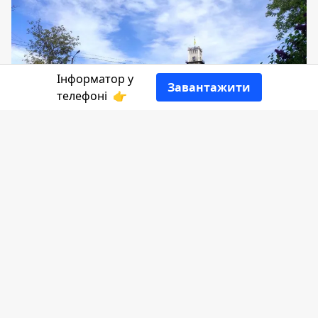
Інформатор у
Завантажити
телефоні
👉
Серед тисяч вулиць Коломиї є дві
малютки - вул. Шептицького,
довжиною всього 100м і вул.
Лермонтова, протяжністю 201 м.
Розташовані вони по обидва боки від
ратушевої вежі. І люди, на честь котрих
назвали ці шляхи, - протилежні.
Інформатор
продовжує дослідувати історії