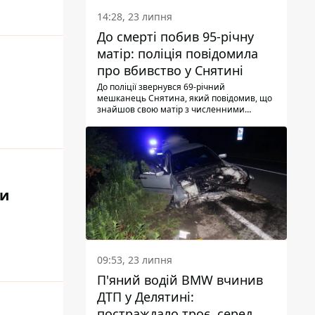
понеділок, 27 липня, надзвичайники
виявили тіло.
14:28, 23 липня
До смерті побив 95-річну
матір: поліція повідомила
про вбивство у Снятині
До поліції звернувся 69-річний
мешканець Снятина, який повідомив, що
знайшов свою матір з численними
тілесними ушкодженнями. Та, як
з'ясували правоохоронці, ці травми жінці
наніс її син.
ти
09:53, 23 липня
П'яний водій BMW вчинив
ДТП у Делятині:
постраждало троє, серед