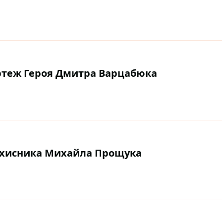
ртеж Героя Дмитра Варцабюка
захисника Михайла Прощука