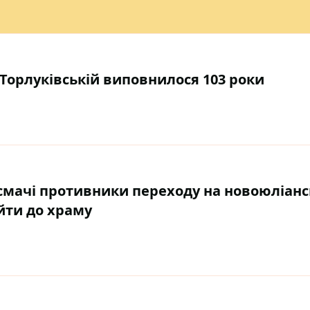
Торлуківській виповнилося 103 роки
Космачі противники переходу на новоюліан
йти до храму