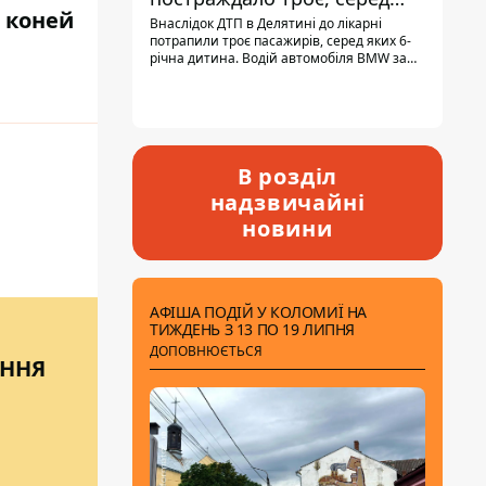
0 коней
них - дитина
Внаслідок ДТП в Делятині до лікарні
потрапили троє пасажирів, серед яких 6-
річна дитина. Водій автомобіля BMW за
кермом був п'яним, кількість алкоголю в
крові майже у 13,5 раза перевищувала
допустиму норму.
В розділ
надзвичайні
новини
АФІША ПОДІЙ У КОЛОМИЇ НА
ТИЖДЕНЬ З 13 ПО 19 ЛИПНЯ
ДОПОВНЮЄТЬСЯ
ЕННЯ