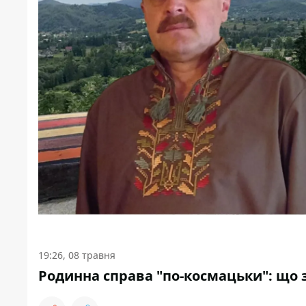
19:26, 08 травня
Родинна справа "по-космацьки": що