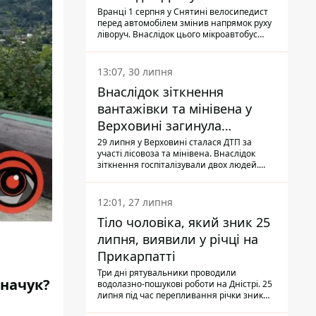
Вранці 1 серпня у Снятині велосипедист
перед автомобілем змінив напрямок руху
ліворуч. Внаслідок цього мікроавтобус
здійснив наїзд на керманича
двоколісного.
13:07, 30 липня
Внаслідок зіткнення
вантажівки та мінівена у
Верховині загинула
пасажирка, водійка - у
29 липня у Верховині сталася ДТП за
участі лісовоза та мінівена. Внаслідок
лікарні
зіткнення госпіталізували двох людей.
Попри зусилля медиків, 79-річна
пасажирка легковика померла у лікарні.
Також травми отримала водійка
12:01, 27 липня
автомобіля.
Тіло чоловіка, який зник 25
липня, виявили у річці на
Прикарпатті
Три дні рятувальники проводили
хначук?
водолазно-пошукові роботи на Дністрі. 25
липня під час перепливання річки зник
чоловік 2002 року народження. У