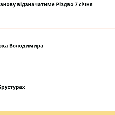
знову відзначатиме Різдво 7 січня
арха Володимира
Брустурах