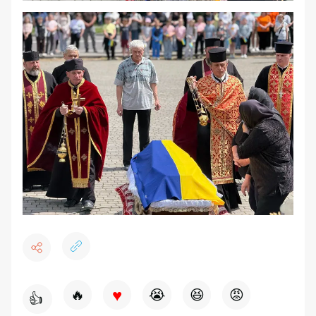
♥
🔥
😭
😆
😡
👍