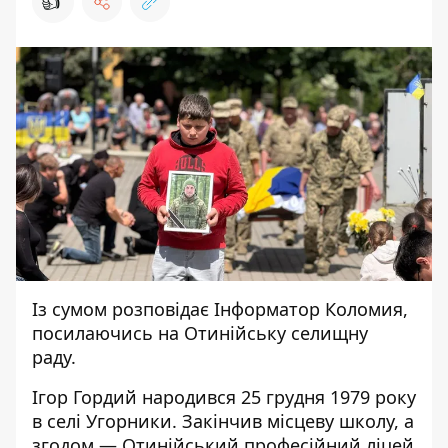
👍
Із сумом розповідає
Інформатор Коломия
,
посилаючись на
Отинійську селищну
раду
.
Ігор Гордий народився 25 грудня 1979 року
в селі Угорники. Закінчив місцеву школу, а
згодом — Отинійський професійний ліцей