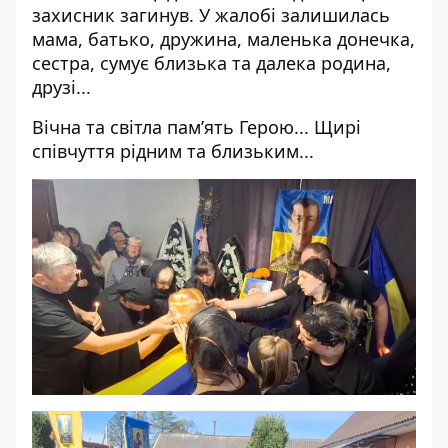
захисник загинув. У жалобі залишилась
мама, батько, дружина, маленька донечка,
сестра, сумує близька та далека родина,
друзі...
Вічна та світла памʼять Герою... Щирі
співчуття рідним та близьким...