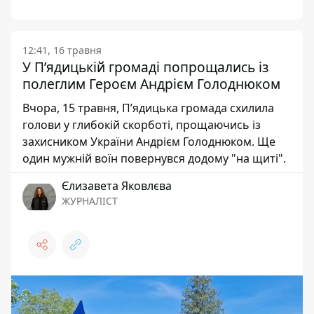
12:41, 16 травня
У Пʼядицькій громаді попрощались із
полеглим Героєм Андрієм Голоднюком
Вчора, 15 травня, Пʼядицька громада схилила
голови у глибокій скорботі, прощаючись із
захисником України Андрієм Голоднюком. Ще
один мужній воїн повернувся додому "на щиті".
Єлизавета Яковлєва
ЖУРНАЛІСТ