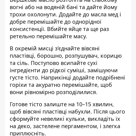
вогні або на водяній бані та дайте йому
трохи охолонути. Додайте до масла мед і
добре перемішайте до однорідної
консистенції. Вбийте яйце та ще раз
ретельно перемішайте масу.
В окремій мисці з’єднайте вівсяні
пластівці, борошно, розпушувач, корицю
та сіль. Поступово всипайте сухі
інгредієнти до рідкої суміші, замішуючи
густе тісто. Наприкінці додайте подрібнені
горіхи та акуратно перемішайте, щоб
вони рівномірно розподілилися.
Готове тісто залиште на 10–15 хвилин,
щоб вівсяні пластівці набухли. Після цього
сформуйте невеликі кульки, викладіть їх
на деко, застелене пергаментом, і злегка
приплюсніть.