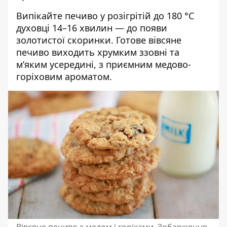
Випікайте печиво у розігрітій до 180 °C
духовці 14–16 хвилин — до появи
золотистої скоринки. Готове вівсяне
печиво виходить хрумким ззовні та
м’яким усередині, з приємним медово-
горіховим ароматом.
Вівсяне печиво з медом і горіхами. Зобарження