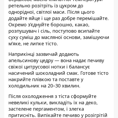
ретельно розітріть із цукром до
однорідної, світлої маси. Після цього
додайте яйце і ще раз добре перемішайте.
Окремо з’єднуйте борошно, какао,
розпушувач і сіль, поступово всипайте
суху суміш до масляної основи, замішуючи
м’яке, не липке тісто.
Наприкінці зазвичай додають
апельсинову цедру — вона надає печиву
свіжої цитрусової нотки і балансує
насичений шоколадний смак. Готове тісто
накрийте плівкою та поставте у
холодильник на 20–30 хвилин.
Після охолодження з тіста сформуйте
невеликі кульки, викладіть їх на деко,
застелене пергаментом, і злегка
притисніть. Випікайте печиво у розігрітій