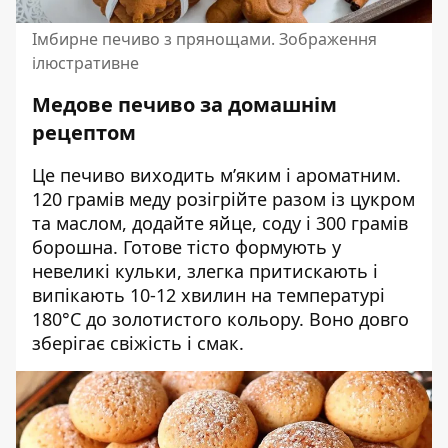
Імбирне печиво з прянощами. Зображення
ілюстративне
Медове печиво за домашнім
рецептом
Це печиво виходить м’яким і ароматним.
120 грамів меду розігрійте разом із цукром
та маслом, додайте яйце, соду і 300 грамів
борошна. Готове тісто формують у
невеликі кульки, злегка притискають і
випікають 10-12 хвилин на температурі
180°C до золотистого кольору. Воно довго
зберігає свіжість і смак.