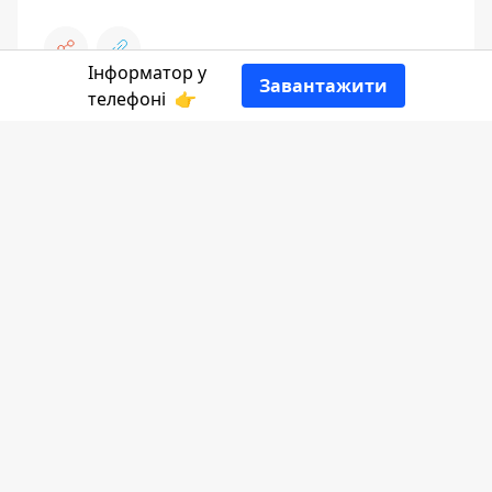
Інформатор у
Завантажити
телефоні
👉
ГІРКІ ВТРАТИ ГРУДНЯ…
†Роман Федорак
†Роман Мельничук