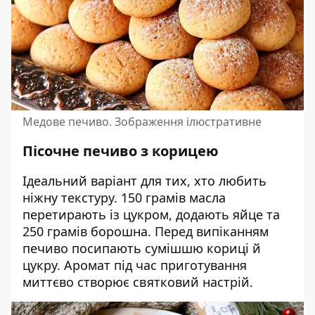
Медове печиво. Зображення ілюстративне
Пісочне печиво з корицею
Ідеальний варіант для тих, хто любить
ніжну текстуру. 150 грамів масла
перетирають із цукром, додають яйце та
250 грамів борошна. Перед випіканням
печиво посипають сумішшю кориці й
цукру. Аромат під час приготування
миттєво створює святковий настрій.