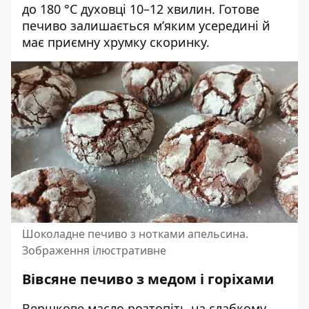
до 180 °C духовці 10–12 хвилин. Готове
печиво залишається м’яким усередині й
має приємну хрумку скоринку.
Шоколадне печиво з нотками апельсина.
Зображення ілюстративне
Вівсяне печиво з медом і горіхами
Вершкове масло розтопіть на слабкому