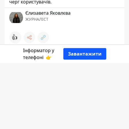
черг користувачів.
Єлизавета Яковлєва
ЖУРНАЛІСТ
👍
Інформатор у
Завантажити
телефоні
👉
Інформатор Коломия
ділиться графіками