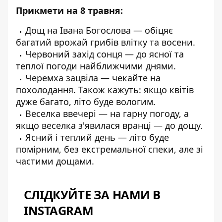
Прикмети на 8 травня:
Дощ на Івана Богослова
— обіцяє
багатий врожай грибів влітку та восени.
Червоний захід сонця
— до ясної та
теплої погоди найближчими днями.
Черемха зацвіла
— чекайте на
похолодання. Також кажуть: якщо квітів
дуже багато, літо буде вологим.
Веселка ввечері
— на гарну погоду, а
якщо веселка з'явилася вранці — до дощу.
Ясний і теплий день
— літо буде
помірним, без екстремальної спеки, але зі
частими дощами.
СЛІДКУЙТЕ ЗА НАМИ В
INSTAGRAM