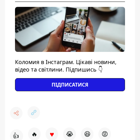
Коломия в Інстаграм. Цікаві новини,
відео та світлини. Підпишись 👇
ПІДПИСАТИСЯ
♥
🔥
😭
😆
😡
👍