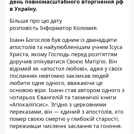
день повномасштабного вторгнення рф
в Україну.
Більше про цю дату
розповість
Інформатор Коломия.
Іоанн Богослов був одним із дванадцяти
апостолів та найулюбленішим учнем Ісуса
Христа, якому Господь перед розп'яттям
доручив опікуватися Своєю Матір'ю. Він
відомий як «апостол любові», адже у своїх
посланнях невтомно закликав людей
любити одне одного, вважаючи це
основою віри. Іоанн став автором одного з
чотирьох Євангелій та таємничої книги
«Апокаліпсис». Згідно з церковними
переказами, він — єдиний з апостолів, хто
помер своєю смертю у глибокій старості,
переживши численні заслання та гоніння.