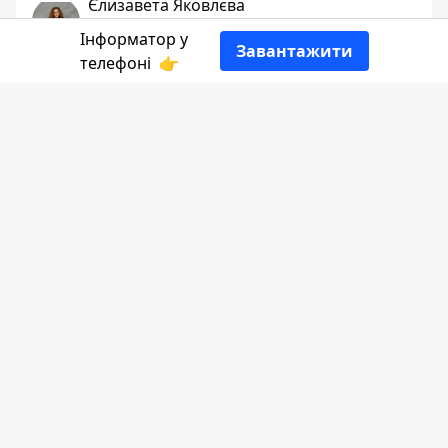
Єлизавета Яковлєва
ЖУРНАЛІСТ
Інформатор у
Завантажити
телефоні
👉
👍
Головне зображення ілюстративне
Інформатор Коломия
проаналізував
декларацію
посадовця.
Доходи
За 2025 рік роботи в Кутській селищній
раді Дмитро Павлюк задекларував майже
485 тис грн
доходу. Тобто в середньому
щомісячна зарплата посадовця становила
трохи більше ніж
40 тис. грн
. Окрім
основної зарплатні, він також скористався