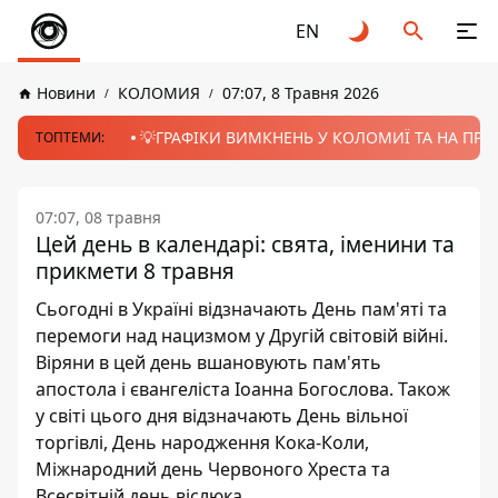
EN
Новини
КОЛОМИЯ
07:07, 8 Травня 2026
💡ГРАФІКИ ВИМКНЕНЬ У КОЛОМИЇ ТА НА ПРИК
ТОПТЕМИ:
07:07, 08 травня
Цей день в календарі: свята, іменини та
прикмети 8 травня
Сьогодні в Україні відзначають День пам'яті та
перемоги над нацизмом у Другій світовій війні.
Віряни в цей день вшановують пам'ять
апостола і євангеліста Іоанна Богослова. Також
у світі цього дня відзначають День вільної
торгівлі, День народження Кока-Коли,
Міжнародний день Червоного Хреста та
Всесвітній день віслюка.