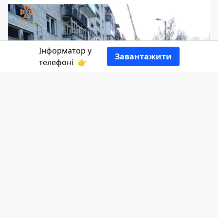
Інформатор у
Завантажити
телефоні
👉
Прикарпатські рятувальники - сміливі
та сповнені віри в перемогу фахівці.
Вони вирушили на Харківщину, аби
допомогти відновити населені пункти
області. І вже встигли відзвітувати про
виконану роботу.
Що вдалось зробити рятувальникам,