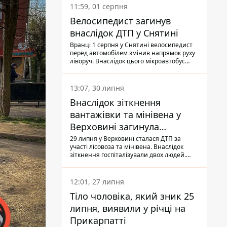
11:59, 01 серпня
Велосипедист загинув
внаслідок ДТП у Снятині
Вранці 1 серпня у Снятині велосипедист
перед автомобілем змінив напрямок руху
ліворуч. Внаслідок цього мікроавтобус
здійснив наїзд на керманича
двоколісного.
13:07, 30 липня
Внаслідок зіткнення
вантажівки та мінівена у
Верховині загинула
пасажирка, водійка - у
29 липня у Верховині сталася ДТП за
участі лісовоза та мінівена. Внаслідок
лікарні
зіткнення госпіталізували двох людей.
Попри зусилля медиків, 79-річна
пасажирка легковика померла у лікарні.
Також травми отримала водійка
12:01, 27 липня
автомобіля.
Тіло чоловіка, який зник 25
липня, виявили у річці на
Прикарпатті