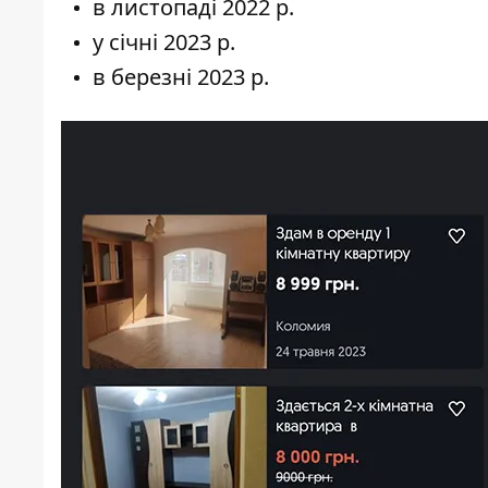
в
листопаді
2022 р.
у
січні
2023 р.
в
березні
2023 р.