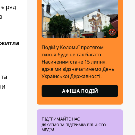
 є ряд
з
 житла
Подій у Коломиї протягом
тижня буде не так багато.
Насиченим стане 15 липня,
адже ми відзначатимемо День
 та
Української Державності.
чи
АФІША ПОДІЙ
ПІДТРИМАЙТЕ НАС
ДЯКУЄМО ЗА ПІДТРИМКУ ВІЛЬНОГО
МЕДІА!