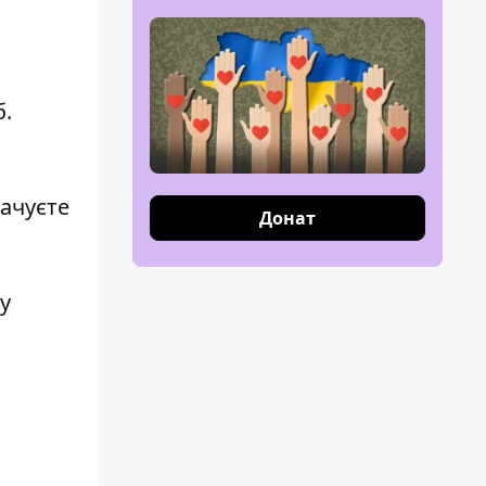
б.
лачуєте
Донат
у