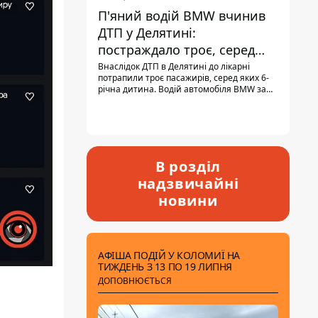
П'яний водій BMW вчинив
ДТП у Делятині:
постраждало троє, серед
них - дитина
Внаслідок ДТП в Делятині до лікарні
потрапили троє пасажирів, серед яких 6-
річна дитина. Водій автомобіля BMW за
кермом був п'яним, кількість алкоголю в
крові майже у 13,5 раза перевищувала
допустиму норму.
В розділ
надзвичайні
новини
АФІША ПОДІЙ У КОЛОМИЇ НА
ТИЖДЕНЬ З 13 ПО 19 ЛИПНЯ
ДОПОВНЮЄТЬСЯ