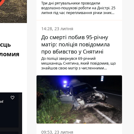
Три дні рятувальники проводили
водолазно-пошукові роботи на Дністрі. 25
липня під час перепливання річки зник
чоловік 2002 року народження. У
понеділок, 27 липня, надзвичайники
виявили тіло.
14:28, 23 липня
До смерті побив 95-річну
ісць
матір: поліція повідомила
про вбивство у Снятині
оломия
До поліції звернувся 69-річний
мешканець Снятина, який повідомив, що
знайшов свою матір з численними
тілесними ушкодженнями. Та, як
з'ясували правоохоронці, ці травми жінці
наніс її син.
09:53, 23 липня