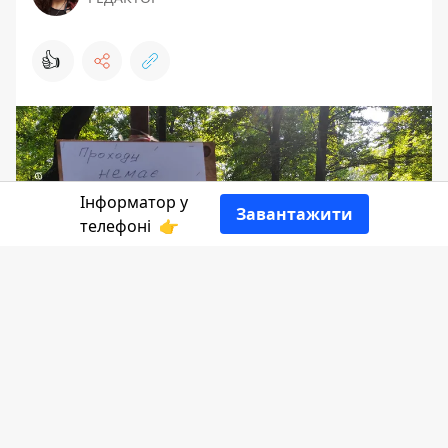
👍
Інформатор у
Завантажити
телефоні
👉
На початку 2023 року доріжку в
коломийському парку ім.
Трильовського виклали кольоровою
бруківкою. Вартувало це
понад 700 тис