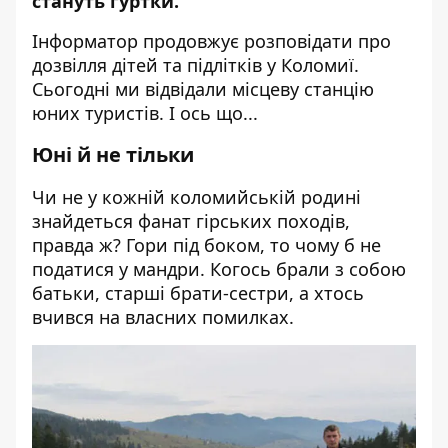
стануть гуртки.
Інформатор
продовжує розповідати про
дозвілля дітей та підлітків у Коломиї.
Сьогодні ми відвідали місцеву станцію
юних туристів. І ось що...
Юні й не тільки
Чи не у кожній коломийській родині
знайдеться фанат гірських походів,
правда ж? Гори під боком, то чому б не
податися у мандри. Когось брали з собою
батьки, старші брати-сестри, а хтось
вчився на власних помилках.