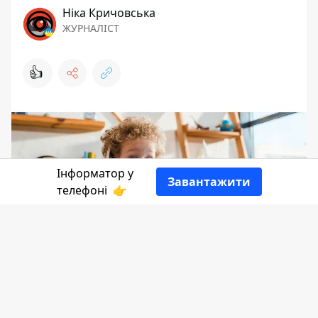
Ніка Кричовська
ЖУРНАЛІСТ
👍
Інформатор у
Завантажити
телефоні
👉
З 1 квітня в Коломийській громаді
відбуватиметься онлайн-реєстрація