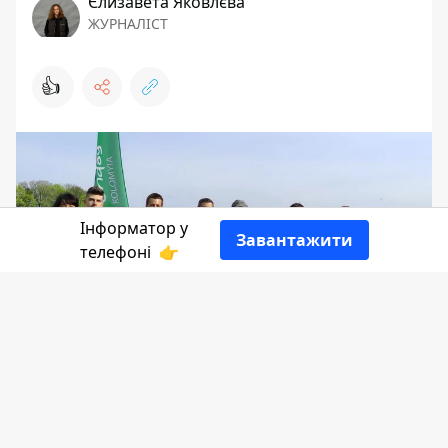
Єлизавета Яковлєва
ЖУРНАЛІСТ
👍
Інформатор у
Завантажити
телефоні
👉
Біг на свіжому повітрі є одним із
небагатьох варіантів для занять
спортом під час блекаутів, коли