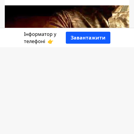
Інформатор у
Завантажити
телефоні
👉
Коломия і вся Україна в цій війні
втратила найкращих синів, мужніх і
відважних воїнів. Аби вшанувати
пам'ять кожного загиблого, у
Коломийській малій філармонії
відбудеться вечір пам'яті Героїв