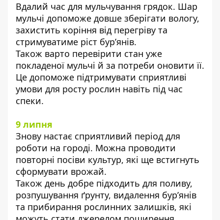
Вдалий час для мульчування грядок. Шар
мульчі допоможе довше зберігати вологу,
захистить коріння від перегріву та
стримуватиме ріст бур’янів.
Також варто перевірити стан уже
покладеної мульчі й за потреби оновити її.
Це допоможе підтримувати сприятливі
умови для росту рослин навіть під час
спеки.
9 липня
Знову настає сприятливий період для
роботи на городі. Можна проводити
повторні посіви культур, які ще встигнуть
сформувати врожай.
Також день добре підходить для поливу,
розпушування ґрунту, видалення бур’янів
та прибирання рослинних залишків, які
можуть стати джерелом поширення