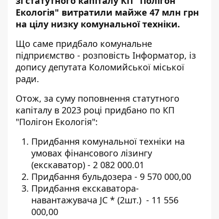
зі статутного капіталу КП "Полігон
Екологія" витратили майже 47 млн грн
на цілу низку комунальної техніки.
Що саме придбало комунальне
підприємство - розповість
Інформатор
, із
допису
депутата Коломийської міської
ради.
Отож, за суму поповнення статутного
капіталу в 2023 році придбано по КП
"Полігон Екологія":
Придбання комунальної техніки на
умовах фінансового лізингу
(екскаватор) - 2 082 000.01
Придбання
бульдозера
- 9 570 000,00
Придбання
екскаватора-
навантажувача
JC * (2шт.) - 11 556
000,00