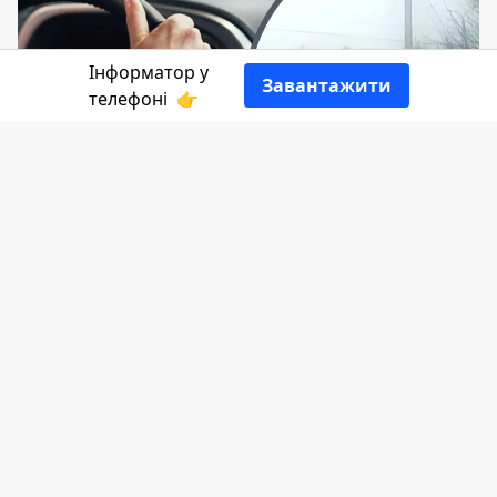
Інформатор у
Завантажити
телефоні
👉
Вранці 30 січня коломиянин раптово
помер в автомобілі, яким кермував.
Ніхто з інших учасників дорожнього
руху не постраждав.
Повідомляє
Інформатор
.
Інцидент трапився на перехресті вул.
Мазепи та Бандери. Відомо, що близько
7:30 поліції сповістили, що на світлофорі