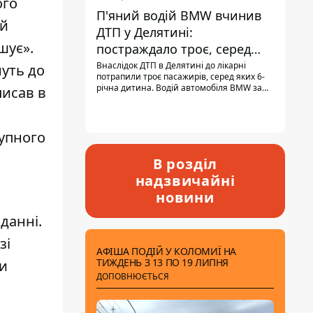
ого
П'яний водій BMW вчинив
ий
ДТП у Делятині:
шує».
постраждало троє, серед
них - дитина
Внаслідок ДТП в Делятині до лікарні
нуть до
потрапили троє пасажирів, серед яких 6-
річна дитина. Водій автомобіля BMW за
писав в
кермом був п'яним, кількість алкоголю в
крові майже у 13,5 раза перевищувала
допустиму норму.
тупного
В розділ
надзвичайні
новини
данні.
зі
АФІША ПОДІЙ У КОЛОМИЇ НА
ТИЖДЕНЬ З 13 ПО 19 ЛИПНЯ
ки
ДОПОВНЮЄТЬСЯ