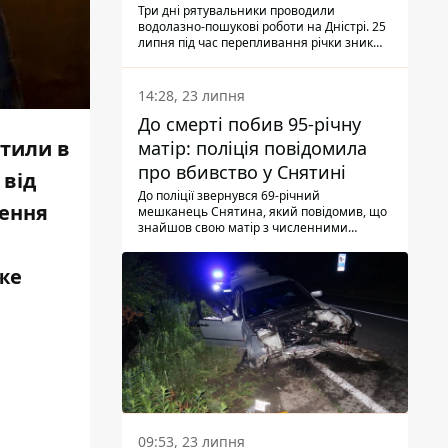
Три дні рятувальники проводили
водолазно-пошукові роботи на Дністрі. 25
липня під час перепливання річки зник
чоловік 2002 року народження. У
понеділок, 27 липня, надзвичайники
виявили тіло.
14:28, 23 липня
До смерті побив 95-річну
тили в
матір: поліція повідомила
про вбивство у Снятині
 від
До поліції звернувся 69-річний
шення
мешканець Снятина, який повідомив, що
знайшов свою матір з численними
тілесними ушкодженнями. Та, як
з'ясували правоохоронці, ці травми жінці
уже
наніс її син.
09:53, 23 липня