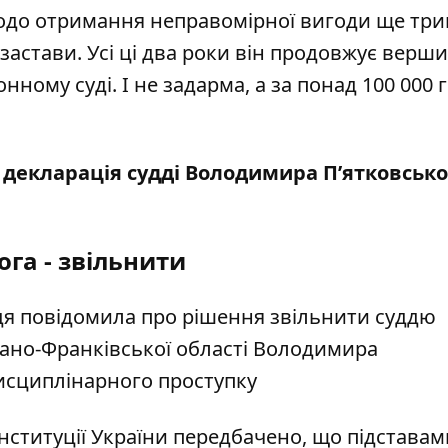
до отримання неправомірної вигоди ще трив
застави. Усі ці два роки він продовжує верш
ому суді. І не задарма, а за понад 100 000 
 декларація судді Володимира П’ятковсько
га - звільнити
ддя повідомила про рішення звільнити суддю
ано-Франківської області Володимира
дисциплінарного проступку
онституції України передбачено, що підставам