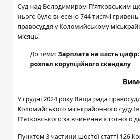
Суд над Володимиром П’ятковським що
нього було внесено 744 тисячі гривень 
правосуддя у Коломийському міськрайонн
місяць!
До теми:
Зарплата на шість цифр:
розпал корупційного скандалу
Вимо
У грудні 2024 року Вища рада правосу
Коломийського міськрайонного суду Ів
П’ятковського за вчинення істотного 
Пунктом 3 частини шостої статті 126 К