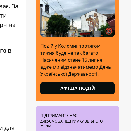
ає. За
ити
грн на
Подій у Коломиї протягом
го в
тижня буде не так багато.
Насиченим стане 15 липня,
адже ми відзначатимемо День
Української Державності.
АФІША ПОДІЙ
ПІДТРИМАЙТЕ НАС
ДЯКУЄМО ЗА ПІДТРИМКУ ВІЛЬНОГО
МЕДІА!
и для