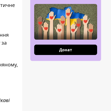
атичне
ення
 за
Донат
няному,
каві