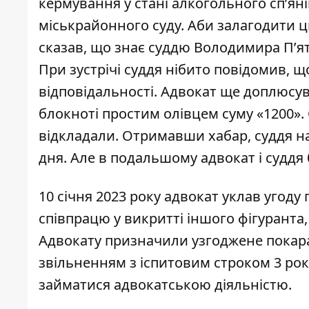
кермування у стані алкогольного сп’ян
міськрайонного суду. Аби залагодити ц
сказав, що знає суддю Володимира П’ят
При зустрічі суддя нібито повідомив, що
відповідальності. Адвокат ще доплюсува
блокноті простим олівцем суму «1200». 
відкладали. Отримавши хабар, суддя н
дня. Але в подальшому адвокат і судд
10 січня 2023 року адвокат уклав угоду
співпрацю у викритті іншого фігуранта,
Адвокату призначили узгоджене покаран
звільненням з іспитовим строком 3 рок
займатися адвокатською діяльністю.