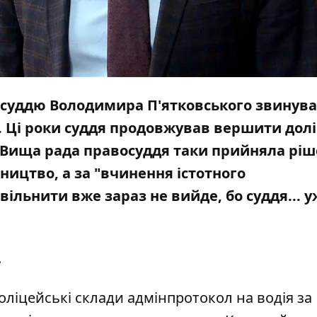
 суддю Володимира П'ятковського звинува
. Ці роки суддя продовжував вершити долі
и Вища рада правосуддя таки прийняла рі
ництво, а за "вчинення істотного
вільнити вже зараз не вийде, бо суддя... 
.
оліцейські склади адмінпротокол на водія за