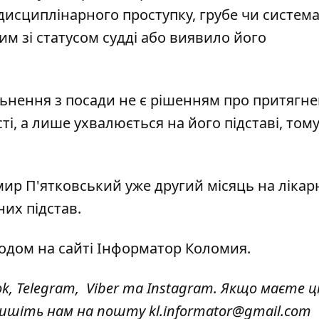
 дисциплінарного проступку, грубе чи систем
им зі статусом судді або виявило його
льнення з посади не є рішенням про притягн
ті, а лише ухвалюється на його підставі, тому
мир П'ятковський уже другий місяць на лікар
них підстав.
годом на сайті Інформатор Коломия.
ok
,
Telegram,
Viber
та
Instagram.
Якщо маєте ці
 пишіть нам на пошту
kl.informator@gmail.com