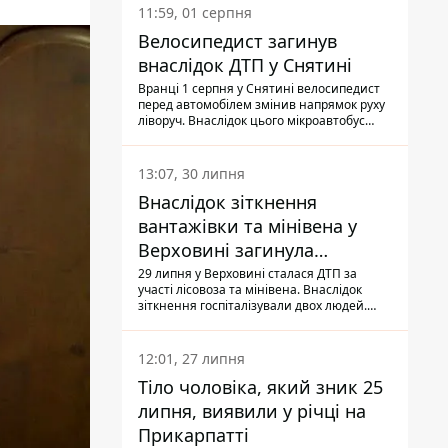
11:59, 01 серпня
Велосипедист загинув
внаслідок ДТП у Снятині
Вранці 1 серпня у Снятині велосипедист
перед автомобілем змінив напрямок руху
ліворуч. Внаслідок цього мікроавтобус
здійснив наїзд на керманича
двоколісного.
13:07, 30 липня
Внаслідок зіткнення
вантажівки та мінівена у
Верховині загинула
пасажирка, водійка - у
29 липня у Верховині сталася ДТП за
участі лісовоза та мінівена. Внаслідок
лікарні
зіткнення госпіталізували двох людей.
Попри зусилля медиків, 79-річна
пасажирка легковика померла у лікарні.
Також травми отримала водійка
12:01, 27 липня
автомобіля.
Тіло чоловіка, який зник 25
липня, виявили у річці на
Прикарпатті