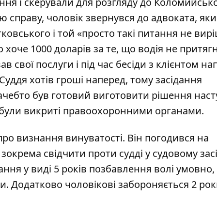
іння і скерували для розгляду до Коломийськ
ю справу, чоловік звернувся до адвоката, як
ковського і той «просто такі питання не вирі
 хоче 1000 доларів за те, що водія не притяг
в свої послуги і під час бесіди з клієнтом на
Суддя хотів гроші наперед, тому засідання
ачебто був готовий виготовити рішення нас
я були викриті правоохоронними органами.
 про визнання винуватості. Він погодився на
 зокрема свідчити проти судді у судовому засі
ня у виді 5 років позбавлення волі умовно, 
и. Додатково чоловікові забороняється 2 ро