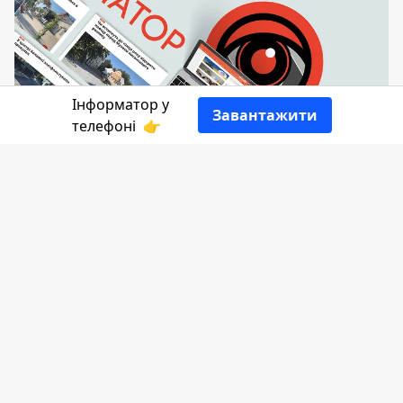
Інформатор у
Завантажити
телефоні
👉
П'ятниця 13-го розпочнеться у Коломиї
похмурою погодою, яка протримається
увесь день. Після кількох днів дощу
синоптики обіцяють, що кінець
робочого тижня пройде без опадів.
Температура повітря в цей день
коливатиметься від 11°С до 26°С.
Інформатор Коломия
бажає вам