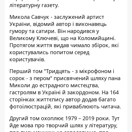
літературну газету.
Микола Савчук - заслужений артист
України, відомий автор і виконавець
гумору та сатири. Він народився у
Великому Ключеві, що на Коломийщині.
Протягом життя видав чимало збірок, які
користувались попитом серед
користувачів.
Перший том "Тридцять - з мікрофоном і
сорок - з пером" присвячений шляху пана
Миколи до естрадного мистецтва,
гастролям в Україні й закордоном. На 164
сторінках життєпису автор додав багато
фотоілюстрацій, які приваблюють читача.
Другий том охоплює 1979 – 2019 роки. Тут
йде мова про творчий шлях у літературу,