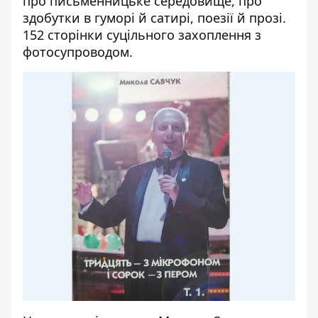
про письменницьке середовище, про
здобутки в гуморі й сатирі, поезії й прозі.
152 сторінки суцільного захоплення з
фотосупроводом.