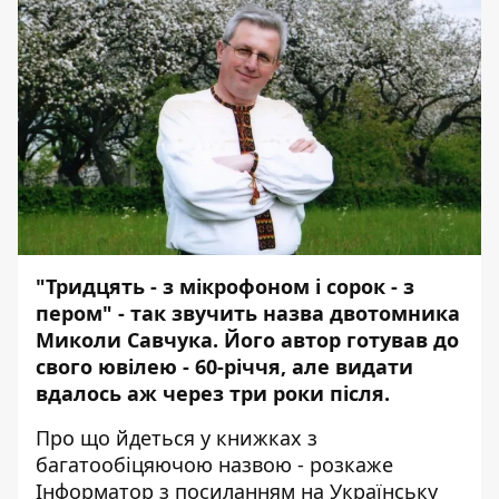
"Тридцять - з мікрофоном і сорок - з
пером" - так звучить назва двотомника
Миколи Савчука. Його автор готував до
свого ювілею - 60-річчя, але видати
вдалось аж через три роки після.
Про що йдеться у книжках з
багатообіцяючою назвою - розкаже
Інформатор
з
посиланням
на Українську