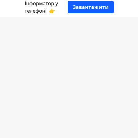
Інформатор у
Завантажити
телефоні
👉
Цього понеділка, 5 вересня, маємо вже
194-й день боротьби нашого народу
проти російських загарбників. За цих
майже двісті днів українці неабияк
згуртувалися і допомагають один
одному чим можуть. Сьогодні важливо
це згадати, адже 5 вересня відзначаємо
Міжнародний день благодійності.
Чим ще прикметна ця дата - розповість
Інформатор
.
У церковному календарі сьогодні
день