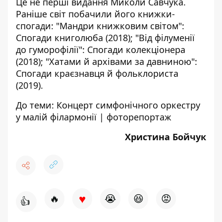
Це не перші видання Миколи Савчука.
Раніше світ побачили його книжки-
спогади: "Мандри книжковим світом":
Спогади книголюба (2018); "Від філуменії
до гуморофілії": Спогади колекціонера
(2018); "Хатами й архівами за давниною":
Спогади краєзнавця й фольклориста
(2019).
До теми:
Концерт симфонічного оркестру
у малій філармонії | фоторепортаж
Христина Бойчук
♥
🔥
😭
😆
😡
👍