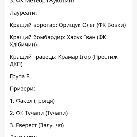
3. ФК Метеор (Жукотин)
Лауреати:
Кращий воротар: Орищук Олег (ФК Вовки)
Кращий бомбардир: Харук Іван (ФК
Хлібичин)
Кращий гравець: Крамар Ігор (Престиж-
ДКП)
Група Б
Призери:
1. Факел (Троїця)
2. ФК Тучапи (Тучапи)
3. Еверест (Залуччя)