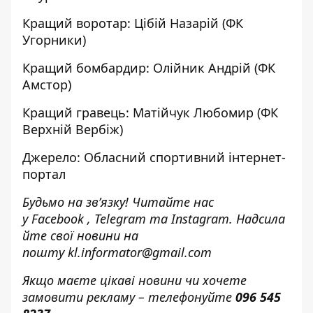
Кращий воротар: Цібій Назарій (ФК
Угорники)
Кращий бомбардир: Олійник Андрій (ФК
Амстор)
Кращий гравець: Матійчук Любомир (ФК
Верхній Вербіж)
Джерело: Обласний спортивний інтернет-
портал
Будьмо на зв’язку! Читайте нас
у
Facebook
,
Telegram
та
Instagram.
Надсила
йте свої новини н
а
пошту
kl.informator@gmail.com
Якщо маєте цікаві новини чи хочете
замовити рекламу – телефонуйте
096 545