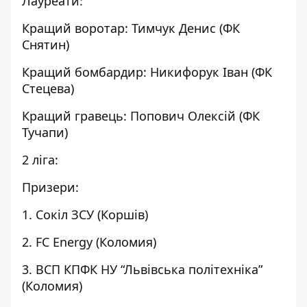
Лауреати:
Кращий воротар: Тимчук Денис (ФК
Снятин)
Кращий бомбардир: Никифорук Іван (ФК
Стецева)
Кращий гравець: Попович Олексій (ФК
Тучапи)
2 ліга:
Призери:
1. Сокіл ЗСУ (Коршів)
2. FC Energy (Коломия)
3. ВСП КПФК НУ “Львівська політехніка”
(Коломия)