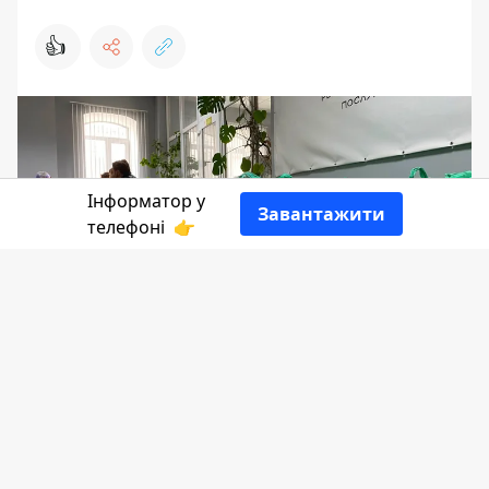
👍
Інформатор у
Завантажити
телефоні
👉
15 березня у Коломиї в Єдиному центрі
надання реабілітаційних та соціальних
послуг видавали допомогу ВПО. Там
були продуктові набори, а також різні
засоби гігієни.