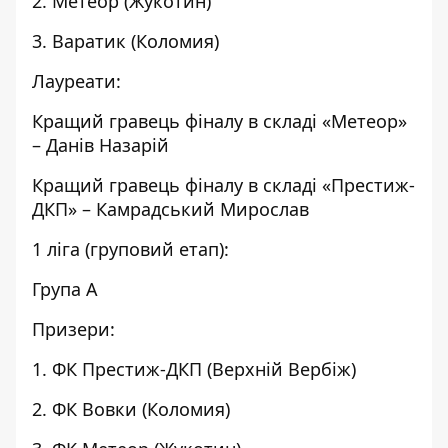
2. Метеор (Жукотин)
3. Варатик (Коломия)
Лауреати:
Кращий гравець фіналу в складі «Метеор»
– Данів Назарій
Кращий гравець фіналу в складі «Престиж-
ДКП» – Камрадський Мирослав
1 ліга (груповий етап):
Група А
Призери:
1. ФК Престиж-ДКП (Верхній Вербіж)
2. ФК Вовки (Коломия)