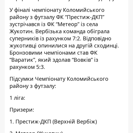
У фіналі чемпіонату Коломийського
району з футзалу ФК “Престиж-ДКП”
зустрічався із ФК “Метеор” із села
Жукотин. Вербізька команда обіграла
суперників із рахунком 7:2. Відповідно
жукотивці опинилися на другій сходинці.
Бронзовими чемпіонами став ФК
“Варатик”,
який здолав “Вовків” із
рахунком 5:3.
Підсумки Чемпіонату Коломийського
району з футзалу:
1 ліга:
Призери:
1. Престиж-ДКП (Верхній Вербіж)