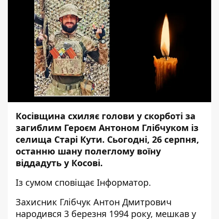
Косівщина схиляє голови у скорботі за
загиблим Героєм Антоном Глібчуком із
селища Старі Кути. Сьогодні, 26 серпня,
останню шану полеглому воїну
віддадуть у Косові.
Із сумом сповіщає
Інформатор
.
Захисник Глібчук Антон Дмитрович
народився 3 березня 1994 року, мешкав у