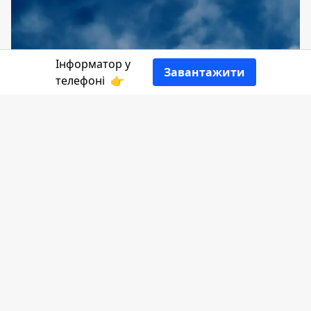
Інформатор у
Завантажити
телефоні
👉
Обстріл України ворог розпочав із
масової атаки дронами після опівночі
26 серпня. По 06:00 з'явились офіційні
повідомлення про ракети, що
прямують на Україну.
Ворог бив
ракетами Х22, Х101, калібрами,
кинжалами. Є поранені та загиблі.
Частина населених пунктів