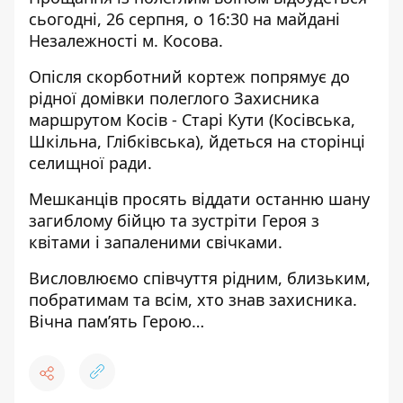
сьогодні, 26 серпня, о 16:30 на майдані
Незалежності м. Косова.
Опісля скорботний кортеж попрямує до
рідної домівки полеглого Захисника
маршрутом Косів - Старі Кути (Косівська,
Шкільна, Глібківська),
йдеться
на сторінці
селищної ради.
Мешканців просять віддати останню шану
загиблому бійцю та зустріти Героя з
квітами і запаленими свічками.
Висловлюємо співчуття рідним, близьким,
побратимам та всім, хто знав захисника.
Вічна пам’ять Герою…