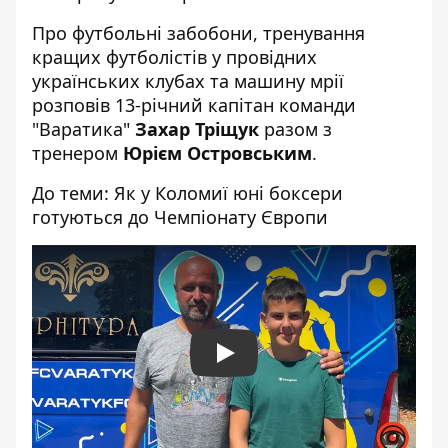
Про футбольні забобони, тренування
кращих футболістів у провідних
українських клубах та машину мрії
розповів 13-річний капітан команди
"Варатика"
Захар Тріщук
разом з
тренером
Юрієм Островським
.
До теми:
Як у Коломиї юні боксери
готуються до Чемпіонату Європи
Play