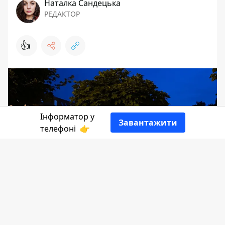
Наталка Сандецька
РЕДАКТОР
👍
Інформатор у
Завантажити
телефоні
👉
Всяке буває. За ці 5 місяців всі ми стали
більш дисциплінованими, але все ж
варто знати, як діяти, якщо